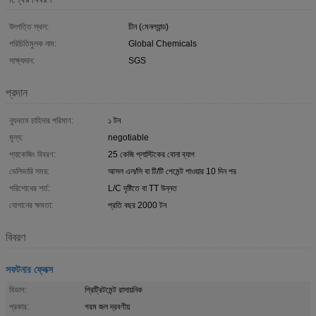
উৎপত্তি স্থল:
চীন (মেনল্যান্ড)
পরিচিতিমুলক নাম:
Global Chemicals
সাক্ষ্যদান:
SGS
প্রদান
ন্যূনতম চাহিদার পরিমাণ:
১ টন
মূল্য:
negotiable
প্যাকেজিং বিবরণ:
25 কেজি প্লাস্টিকের বোনা ব্যাগ
ডেলিভারি সময়:
আসল এল/সি বা টি/টি পেমেন্ট পাওয়ার 10 দিন পর
পরিশোধের শর্ত:
L/C দৃষ্টিতে বা TT উন্নত
যোগানের ক্ষমতা:
প্রতি বছর 2000 টন
বিবরণ
সফটনার ফ্লেক্স
বিভাগ:
প্রিট্রিটমেন্ট রাসায়নিক
প্রকার:
গরম জল দ্রবণীয়