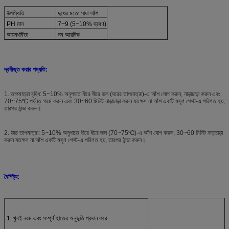
উপস্থিতি
দুধের মতো সাদা আঁশ
PH মান
7~9 (5~10% দ্রবণ)
আয়নধর্মিতা
নন-আয়নিক
দ্রবীভূত করার পদ্ধতি:
1. তাপমাত্রা বৃদ্ধি: 5~10% অনুপাতে ধীরে ধীরে জল (ঘরের তাপমাত্রা)-এ আঁশ যোগ করুন, নাড়াচাড়া করুন এবং
70~75℃ পর্যন্ত গরম করুন এবং 30~60 মিনিট নাড়াচাড়া করুন যতক্ষণ না আঁশ একটি মসৃণ পেস্ট-এ পরিণত হয়,
তারপর ঠান্ডা করুন।
2. উচ্চ তাপমাত্রা: 5~10% অনুপাতে ধীরে ধীরে জল (70~75℃)-এ আঁশ যোগ করুন, 30~60 মিনিট নাড়াচাড়া
করুন যতক্ষণ না আঁশ একটি মসৃণ পেস্ট-এ পরিণত হয়, তারপর ঠান্ডা করুন।
বৈশিষ্ট্য:
1. খুবই নরম এবং সম্পূর্ণ হাতের অনুভূতি প্রদান করে