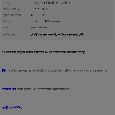
সম্পত্তি:
কম হলুদ, বিরোধী বিরোধী, হাইড্রোফিলিক
প্যাডিং: তাপমাত্রা:
30 ~ 40 ℃ ℃
ডুবানো: তাপমাত্রা:
40 ~ 50 ℃ ℃
পিএইচ মান:
7 ~ 9 (5 ~ 10% সমাধান)
চেহারা:
দুধের সাদা ফ্লেক্স
টেক্সটাইলের জন্য নরমকারী
ফ্যাব্রিক নরমকরণের ফোঁটা
লক্ষণীয় করা:
,
রঙ করার ঘরের জন্য নন-আয়নিক সফটনার যা রঙ এবং সাদাটে ভাবের উচ্চ চাহিদা সম্পন্ন
FD
হল সেইসব রঙ করার ঘরের জন্য তৈরি করা হয়েছে যেখানে ফ্যাব্রিক হলুদ হওয়ার প্রবণতা কম রাখতে হয়।
রাসায়নিক গঠন:
ফ্যাটি অ্যাসিড এবং পলিহাইড্রোক্সিল অ্যালকোহল যৌগ
প্রযুক্তিগত বৈশিষ্ট্য: