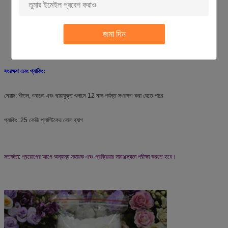
লিকারের অনুপাত: 1:10~15
তাপমাত্রা: 40~50℃
জমা দিন
সময়: 30 মিনিট
সংরক্ষণ এবং প্যাকিং:
মেয়াদ: শীতল, শুকনো এবং ছায়াযুক্ত গুদামে 12 মাস পর্যন্ত সংরক্ষণ করা যেতে পারে
প্যাকিং: 25 কেজি প্লাস্টিকের বোনা ব্যাগ
সতর্কতা: প্রয়োগের আগে অন্যান্য সহায়ক এবং প্রক্রিয়ার সামঞ্জস্যতা পরীক্ষা করতে হবে।