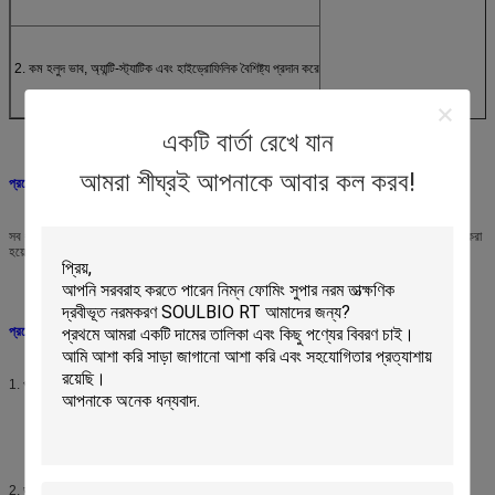
2. কম হলুদ ভাব, অ্যান্টি-স্ট্যাটিক এবং হাইড্রোফিলিক বৈশিষ্ট্য প্রদান করে
একটি বার্তা রেখে যান
আমরা শীঘ্রই আপনাকে আবার কল করব!
প্রয়োগের ক্ষেত্র:
সব ধরণের ফাইবার এবং ফ্যাব্রিকের জন্য, রঙ এবং সাদাটে ভাবের উচ্চ চাহিদা সম্পন্ন রঙ করার ঘরের জন্য তৈরি করা
হয়েছে।
প্রয়োগ:
1. প্যাডিং: মাত্রা: 20~30 g/L (10% দ্রবণ)
তাপমাত্রা: 30~40℃
প্রক্রিয়া: একবার ডুব দিন এবং একবার প্যাড করুন অথবা দুবার ডুব দিন এবং দুবার প্যাড করুন
2. ডুবানো: মাত্রা: 3~8% (o.w.f.) (10% দ্রবণ)