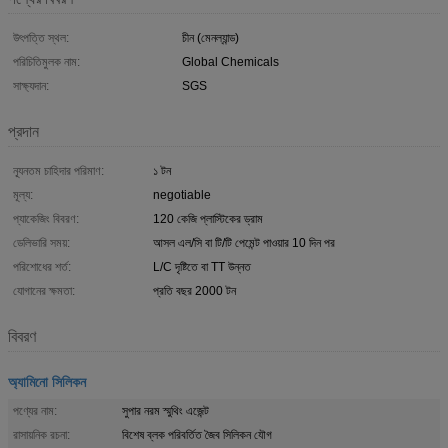
উৎপত্তি স্থল:
চীন (মেনল্যান্ড)
পরিচিতিমুলক নাম:
Global Chemicals
সাক্ষ্যদান:
SGS
প্রদান
ন্যূনতম চাহিদার পরিমাণ:
১ টন
মূল্য:
negotiable
প্যাকেজিং বিবরণ:
120 কেজি প্লাস্টিকের ড্রাম
ডেলিভারি সময়:
আসল এল/সি বা টি/টি পেমেন্ট পাওয়ার 10 দিন পর
পরিশোধের শর্ত:
L/C দৃষ্টিতে বা TT উন্নত
যোগানের ক্ষমতা:
প্রতি বছর 2000 টন
বিবরণ
অ্যামিনো সিলিকন
পণ্যের নাম:
সুপার নরম স্মুথিং এজেন্ট
রাসায়নিক রচনা:
বিশেষ ব্লক পরিবর্তিত জৈব সিলিকন যৌগ