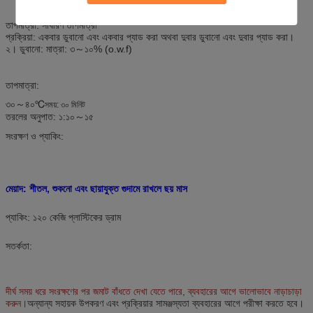
তাপমাত্রা: সাধারণ তাপমাত্রা
প্রক্রিয়া: একবার ডুবানো এবং একবার প্যাড করা অথবা দুবার ডুবানো এবং দুবার প্যাড করা।
২। ডুবানো: মাত্রা: ৩～১০% (o.w.f)
তাপমাত্রা:
৩০～৪০℃
সময়: ৩০ মিনিট
তরলের অনুপাত: ১:১০～১৫
সংরক্ষণ ও প্যাকিং:
মেয়াদ: শীতল, শুকনো এবং ছায়াযুক্ত গুদামে রাখলে ছয় মাস
প্যাকিং: ১২০ কেজি প্লাস্টিকের ড্রাম
সতর্কতা:
দীর্ঘ সময় ধরে সংরক্ষণের পর জমাট বাঁধতে দেখা যেতে পারে, ব্যবহারের আগে ভালোভাবে নাড়াচাড়া
করুন।
অন্যান্য সহায়ক উপকরণ এবং প্রক্রিয়ার সামঞ্জস্যতা ব্যবহারের আগে পরীক্ষা করতে হবে।