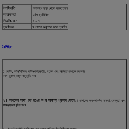
উপস্থিতি
ফ্যাকাশে হলুদ থেকে স্বচ্ছ তরল
আয়নিকতা
দুর্বল ক্যাটানিক
পিএইচ মান
৫～৭
দ্রবণীয়তা
যে কোনো অনুপাতে জলে দ্রবণীয়
বৈশিষ্ট্য:
১।
কটন, কটন/নাইলন, কটন/পলিয়েস্টার, মডেল এবং মিশ্রিত কাপড়ে চমৎকার
নরম, ড্র্যাপ, মসৃণ অনুভূতি দেয়
২। কাপড়ের সাদা এবং রঙের উপর সামান্য প্রভাব ফেলে
৩। কাপড়ের জল-আকর্ষক ক্ষমতা, ভেদ্যতা এবং
সামঞ্জস্যতা বৃদ্ধি করে
৪। ইলেক্ট্রোলাইট প্রতিরোধ এবং ভালো যান্ত্রিক স্থিতিশীলতা রয়েছে