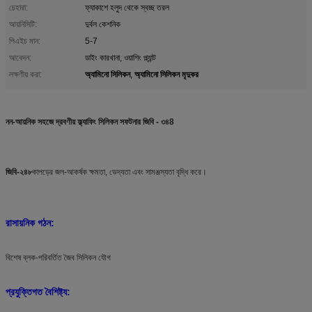
চেহারা:
ফ্যাকাশে হলুদ থেকে স্বচ্ছ তরল
আয়নিসিটি:
দুর্বল কেশনিক
পিএইচ মান:
5-7
আবেদন:
ডাইং কারখানা, ওয়াশিং প্ল্যান্ট
অ্যামিনো সিলিকন
অ্যামিনো সিলিকন মৃদুকর
লক্ষণীয় করা:
,
নন-আয়নিক সহজে দ্রবণীয় ফ্ল্যাফিং সিলিকন সফটনার জিবি - ৩৪8
জিবি-২৪৮
কাপড়ের জল-আকর্ষক ক্ষমতা, ভেদ্যতা এবং সামঞ্জস্যতা বৃদ্ধি করে।
রাসায়নিক গঠন:
বিশেষ ব্লক-পরিবর্তিত জৈব সিলিকন যৌগ
প্রযুক্তিগত বৈশিষ্ট্য: