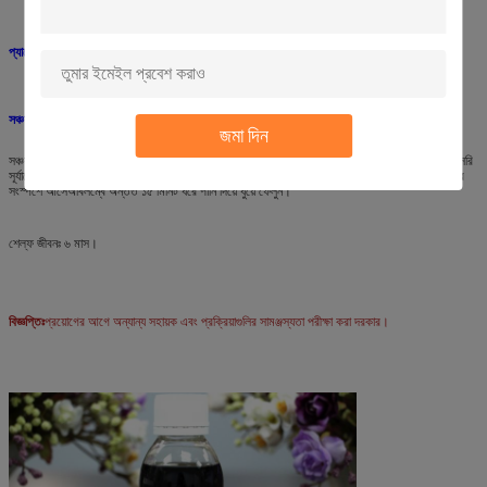
প্যাকেজিংঃ
প্লাস্টিকের ড্রাম প্রতি ২৫ কেজি/২০০ কেজি।
সঞ্চয়স্থান এবং নিরাপত্তাঃ
জমা দিন
সঞ্চয়স্থানঃ শুকনো, ছায়াময় এবং শীতল অবস্থায় 10 ~ 25 °C এ সংরক্ষণ করুন এবং উচ্চ তাপমাত্রা এবং সরাসরি
সূর্যালোক এড়ান। দূষণ এড়াতে উপাদানটি পাওয়ার পরে পাত্রটি বন্ধ করুন।যদি এনজাইমটি আপনার ত্বক বা চোখের
সংস্পর্শে আসেঅবিলম্বে অন্তত ১৫ মিনিট ধরে পানি দিয়ে ধুয়ে ফেলুন।
শেল্ফ জীবনঃ ৬ মাস।
বিজ্ঞপ্তিঃ
প্রয়োগের আগে অন্যান্য সহায়ক এবং প্রক্রিয়াগুলির সামঞ্জস্যতা পরীক্ষা করা দরকার।