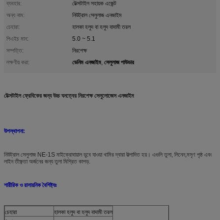
ব্যবহার:
টেক্সটাইল সহায়ক এজেন্ট
অন্য নাম:
নিউট্রাল সেলুলাজ এনজাইম
চেহারা:
হালকা হলুদ বা হলুদ বাদামী তরল
পিএইচ মান:
5.0 ~ 5.1
সম্পত্তি:
নিরপেক্ষ
ডেনিম এনজাইম
সেলুলাজ পাউডার
লক্ষণীয় করা:
,
টেক্সটাইল ফ্রেবিকের জন্য উচ্চ ঘনত্বের নিরপেক্ষ সেলুলোজেস এনজাইম
উপস্থাপনা:
নিউট্রাল সেলুলাজ NE-1S মাইক্রোবায়াল ডুবে যাওয়া খামির দ্বারা উত্পাদিত হয়। এগুলি তুলা, লিনেন,মসৃণ পৃষ্ঠ এবং
লাইন তীক্ষ্ণতা অর্জনের জন্য তুলা মিশ্রিত কাপড়.
শারীরিক ও রাসায়নিক বৈশিষ্ট্যঃ
চেহারা
হালকা হলুদ বা হলুদ বাদামী তরল