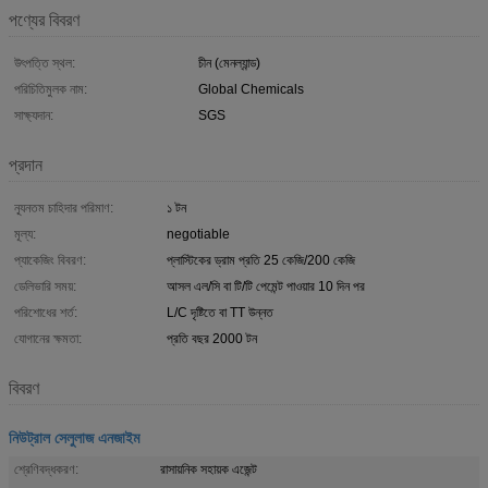
পণ্যের বিবরণ
উৎপত্তি স্থল:
চীন (মেনল্যান্ড)
পরিচিতিমুলক নাম:
Global Chemicals
সাক্ষ্যদান:
SGS
প্রদান
ন্যূনতম চাহিদার পরিমাণ:
১ টন
মূল্য:
negotiable
প্যাকেজিং বিবরণ:
প্লাস্টিকের ড্রাম প্রতি 25 কেজি/200 কেজি
ডেলিভারি সময়:
আসল এল/সি বা টি/টি পেমেন্ট পাওয়ার 10 দিন পর
পরিশোধের শর্ত:
L/C দৃষ্টিতে বা TT উন্নত
যোগানের ক্ষমতা:
প্রতি বছর 2000 টন
বিবরণ
নিউট্রাল সেলুলাজ এনজাইম
শ্রেণিবদ্ধকরণ:
রাসায়নিক সহায়ক এজেন্ট