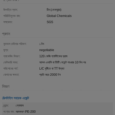
উৎপত্তি স্থল:
চীন (মেনল্যান্ড)
পরিচিতিমুলক নাম:
Global Chemicals
সাক্ষ্যদান:
SGS
প্রদান
ন্যূনতম চাহিদার পরিমাণ:
১ টন
মূল্য:
negotiable
প্যাকেজিং বিবরণ:
120 কেজি প্লাস্টিকের ড্রাম
ডেলিভারি সময়:
আসল এল/সি বা টি/টি পেমেন্ট পাওয়ার 10 দিন পর
পরিশোধের শর্ত:
L/C দৃষ্টিতে বা TT উন্নত
যোগানের ক্ষমতা:
প্রতি বছর 2000 টন
বিবরণ
টেক্সটাইল সহায়ক এজেন্ট
ব্র্যান্ড:
গ্লোবাল
পণ্যের নাম:
নরমকরণ PE-200