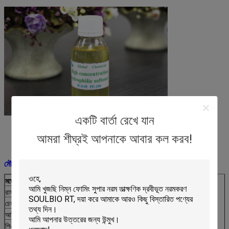
একটি বার্তা রেখে যান
আমরা শীঘ্রই আপনাকে আবার কল করব!
মৌলিক তথ্য:
মডেল নাম
PE-200
রাসায়নিক গঠন
চতুর্থাংশ ফ্যাটি অ্যামাইডস যৌগ
চেহারা
হালকা হলুদ বা হলুদ-কালো রঙের ভিস্কোস তরল
আইওনিটি
ক্যাটিওনিক
পিএইচ মান
৩-৪ (৫-১০% সমাধান)