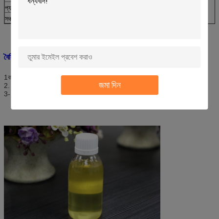
প্যাকিং
১২০ কেজি প্লাস্টিকের ড্রাম
সঞ্চয়কাল
১২ মাস
বৈশিষ্ট্যঃ
1কাপড়ের উপর নরম এবং মসৃণ হ্যান্ডেল দিন।
জমা দিন
2. ভাল হাইড্রোফিলিক এবং পুনরায় ভিজানোর বৈশিষ্ট্যযুক্ত চিকিত্সা করা উপকরণ।
3- কম ফোমিং।