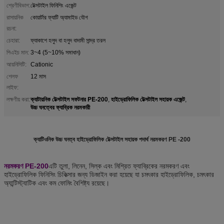
শ্রেণীবিভাগ:
টেক্সটাইল ফিনিশিং এজেন্ট
রাসায়নিক
কোয়ার্টার ফ্যাটি অ্যামাইড যৌগ
রচনা:
চেহারা:
ফ্যাকাশে হলুদ বা হলুদ বাদামী সান্দ্র তরল
পিএইচ মান:
3~4 (5~10% সমাধান)
আয়নিসিটি:
Cationic
শেলফ
12 মাস
লাইফ:
ক্যাটায়নিক টেক্সটাইল সফটনার PE-200
হাইড্রোফিলিক টেক্সটাইল সহায়ক এজেন্ট
লক্ষণীয় করা:
,
,
উচ্চ ঘনত্বের ফ্যাব্রিক নরমকারী
ক্যাটিওনিক উচ্চ ঘনত্ব হাইড্রোফিলিক টেক্সটাইল সহায়ক পদার্থ নরমকরণ PE -200
নরমকরণ PE-200
এটি তুলা, লিনেন, সিল্ক এবং মিশ্রিত ফ্যাব্রিকের নরমকরণ এবং
হাইড্রোফিলিক ফিনিসিং চিকিত্সার জন্য ডিজাইন করা হয়েছে যা চমৎকার হাইড্রোফিলিক, চমৎকার
অ্যান্টিস্ট্যাটিক এবং কম ফোমিং বৈশিষ্ট্য রয়েছে।