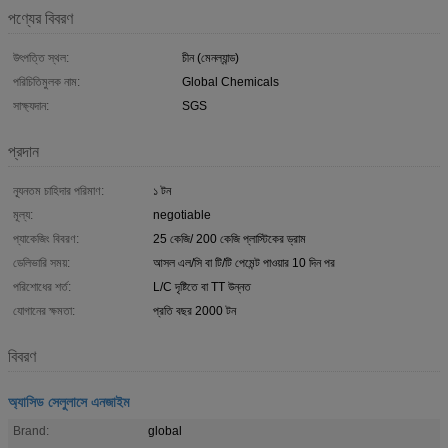
পণ্যের বিবরণ
উৎপত্তি স্থল:
চীন (মেনল্যান্ড)
পরিচিতিমুলক নাম:
Global Chemicals
সাক্ষ্যদান:
SGS
প্রদান
ন্যূনতম চাহিদার পরিমাণ:
১ টন
মূল্য:
negotiable
প্যাকেজিং বিবরণ:
25 কেজি/ 200 কেজি প্লাস্টিকের ড্রাম
ডেলিভারি সময়:
আসল এল/সি বা টি/টি পেমেন্ট পাওয়ার 10 দিন পর
পরিশোধের শর্ত:
L/C দৃষ্টিতে বা TT উন্নত
যোগানের ক্ষমতা:
প্রতি বছর 2000 টন
বিবরণ
অ্যাসিড সেলুলাসে এনজাইম
Brand:
global