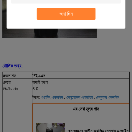
জমা দিন
মৌলিক তথ্য:
মডেল নাম
সিই-১এস
চেহারা
বাদামী তরল
পিএইচ মান
5.0
ওয়াশিং এনজাইম
সেলুলোজস এনজাইম
সেলুলাজ এনজাইম
ট্যাগ:
,
,
এর সেরা মূল্য পান
কম ওজনের ব্রাউন অ্যাসিড সেলুলাজ এনজাইম স