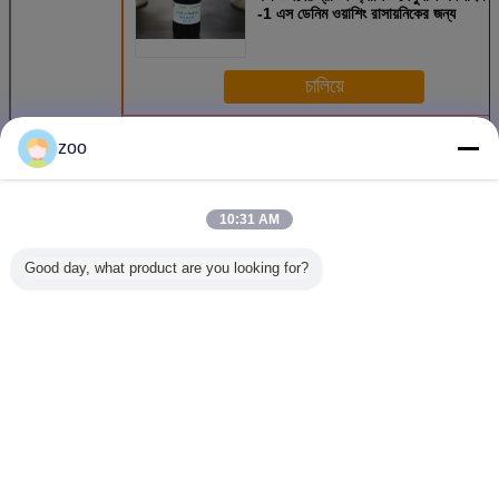
-1 এস ডেনিম ওয়াশিং রাসায়নিকের জন্য
চালিয়ে
অ্যাসিড সেলুলাসে এনজাইম
zoo
অধিক
10:31 AM
Good day, what product are you looking for?
উচ্চ ঘনত্বের এসিড
টেক্সটাইল এসিড সেলুলাসে
টেক্সটাইল এসিড
সেলুলোজেস এনজাইম,
জৈব এনজাইম জৈব
সেলুলোজস ফ্যাক্টরির জন্য
টেক্সটাইল শিল্পের জন্য
পোলিশিং জন্য এনজাইম,
এনজাইম জৈব - টেক্সটাইল
বায়োপোলিশিং এনজাইম
পাথর ওয়াশিং এনজাইম
সহায়ক এজেন্টের জন্য
পলিশিং প্রক্রিয়া
ভাষা পরিবর্তন করুন
Bengali
বাড়ি
|
সাইটম্যাপ
|
গোপনীয়তা নীতি