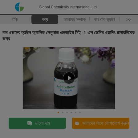
Global Chemicals International Ltd
বাড়ি
পণ্য
আমাদের সম্পর্কে
কারখানা ভ্রমণ
>>
কম ওজনের ব্রাউন অ্যাসিড সেলুলাজ এনজাইম সিই -1 এস ডেনিম ওয়াশিং রাসায়নিকের
জন্য
ভালো দাম
আমাদের সাথে যোগাযোগ করুন