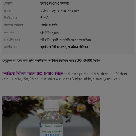
বৈশিষ্ট্য:
দুর্বল cationic সফটনার
চেহারা:
ফ্যাকাশে হলুদ বা স্বচ্ছ সান্দ্র তরল
পিএইচ মান:
5 ~ 8
আবেদন প্রক্রিয়া:
প্যাডিং বা ডিপিং
অন্য নাম:
টেক্সটাইল মৃদুকর
রাসায়নিক রচনা:
পরিবর্তিত অ্যামিনো পলিসিলোক্সেন কপোলিমার
অ্যামিনো সিলিকন তেল
অ্যামিনো সিলিকন
লক্ষণীয় করা:
,
ব্লেন্ডেড কাপড়ের জন্য দুর্বল ক্যাটায়নিক অ্যামিনো সিলিকন অয়েল SO -8400 সিরিজ
অ্যামিনো সিলিকন অয়েল SO-8480 সিরিজ
সংশোধিত অ্যামিনো পলিসিলোক্সেন কোপলিমারের
যৌগ, যা কটন, উল, লিনেন, পলিয়েস্টার এবং তাদের মিশ্রিত কাপড়ের জন্য ব্যবহৃত হয়।