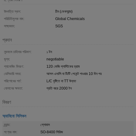
উৎপত্তি স্থল:
চীন (মেনল্যান্ড)
পরিচিতিমুলক নাম:
Global Chemicals
সাক্ষ্যদান:
SGS
প্রদান
ন্যূনতম চাহিদার পরিমাণ:
১ টন
মূল্য:
negotiable
প্যাকেজিং বিবরণ:
120 কেজি প্লাস্টিকের ড্রাম
ডেলিভারি সময়:
আসল এল/সি বা টি/টি পেমেন্ট পাওয়ার 10 দিন পর
পরিশোধের শর্ত:
L/C দৃষ্টিতে বা TT উন্নত
যোগানের ক্ষমতা:
প্রতি বছর 2000 টন
বিবরণ
অ্যামিনো সিলিকন
ব্র্যান্ড:
গ্লোবাল
পণ্যের নাম:
SO-8400 সিরিজ