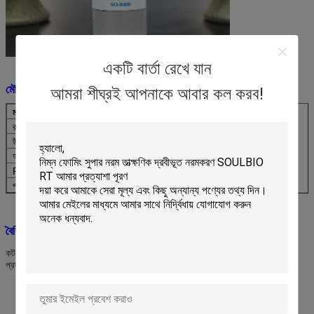
একটি বার্তা রেখে যান
মৌলিক তথ্য:
আমরা শীঘ্রই আপনাকে আবার কল করব!
মডেলের নাম
SO-8400 সিরিজ
রাসায়নিক গঠন
সংশোধিত অ্যামিনো পলিসিলোক্সেন কোপোলিমার
উপস্থিতি
হালকা হলুদ বা স্বচ্ছ সান্দ্র তরল
আয়নধর্মিতা
দুর্বল ক্যাটায়নিক
PH মান
5~8
প্যাকিং
120 কেজি প্লাস্টিক ড্রাম
বৈশিষ্ট্য:
কটন, উল, লিনেন, পলিয়েস্টার এবং তাদের মিশ্রিত কাপড়ে নরম, স্থিতিস্থাপক এবং মসৃণতা
প্রদান করে।