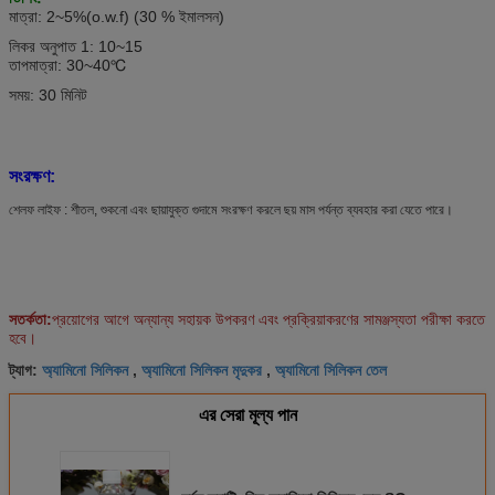
মাত্রা: 2~5%(o.w.f) (30 % ইমালসন)
লিকর অনুপাত 1: 10~15
তাপমাত্রা: 30~40℃
সময়: 30 মিনিট
সংরক্ষণ:
শেলফ লাইফ : শীতল, শুকনো এবং ছায়াযুক্ত গুদামে সংরক্ষণ করলে ছয় মাস পর্যন্ত ব্যবহার করা যেতে পারে।
সতর্কতা:
প্রয়োগের আগে অন্যান্য সহায়ক উপকরণ এবং প্রক্রিয়াকরণের সামঞ্জস্যতা পরীক্ষা করতে
হবে।
অ্যামিনো সিলিকন
অ্যামিনো সিলিকন মৃদুকর
অ্যামিনো সিলিকন তেল
ট্যাগ:
,
,
এর সেরা মূল্য পান