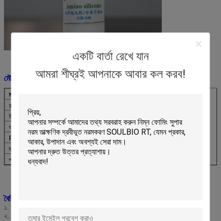
একটি বার্তা রেখে যান
আমরা শীঘ্রই আপনাকে আবার কল করব!
মৌলিক তথ্য:
মডেলের নাম
GB-348
রাসায়নিক গঠন
পলিডাইমিথাইলসিলোক্সেন ইমালসন
উপস্থিতি
সাদা ইমালসন
আয়নীয়তা
নন-আয়নিক
PH মান
৫.৫ ~ ৭.৫
দ্রবণীয়তা
যেকোনো অনুপাতে জলে দ্রবণীয়
প্যাকিং
১২০ কেজি প্লাস্টিক ড্রাম
বৈশিষ্ট্য:
১. ভালো নরম এবং অ্যান্টিস্ট্যাটিক বৈশিষ্ট্য।
২. অন্যান্য সহায়ক পদার্থের সাথে ভালো হাইড্রোফিলিক এবং সামঞ্জস্যপূর্ণতা।