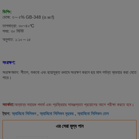
ডিপিং:
ডোজ: ৩～৫% GB-348 (o.w.f)
তাপমাত্রা: ৩০~৪০℃
সময়: ৩০ মিনিট
অনুপাত: ১:১০～১৫
সংরক্ষণ:
সংরক্ষণকাল: শীতল, শুকনো এবং ছায়াযুক্ত গুদামে সংরক্ষণ করলে ছয় মাস পর্যন্ত ব্যবহার করা যেতে
পারে।
সতর্কতা:
অন্যান্য সহায়ক পদার্থ এবং প্রক্রিয়ার সামঞ্জস্যতা প্রয়োগের আগে পরীক্ষা করতে হবে।
অ্যামিনো সিলিকন
অ্যামিনো সিলিকন মৃদুকর
অ্যামিনো সিলিকন তেল
ট্যাগ:
,
,
এর সেরা মূল্য পান