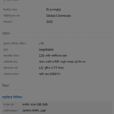
উৎপত্তি স্থল:
চীন (মেনল্যান্ড)
পরিচিতিমুলক নাম:
Global Chemicals
সাক্ষ্যদান:
SGS
প্রদান
ন্যূনতম চাহিদার পরিমাণ:
১ টন
মূল্য:
negotiable
প্যাকেজিং বিবরণ:
120 কেজি প্লাস্টিকের ড্রাম
ডেলিভারি সময়:
আসল এল/সি বা টি/টি পেমেন্ট পাওয়ার 10 দিন পর
পরিশোধের শর্ত:
L/C দৃষ্টিতে বা TT উন্নত
যোগানের ক্ষমতা:
প্রতি বছর 2000 টন
বিবরণ
অ্যামিনো সিলিকন
পণ্যের নাম:
ফ্লাফিং অয়েল GB-348
শ্রেণিবদ্ধকরণ:
টেক্সটাইল ফিনিশিং এজেন্ট