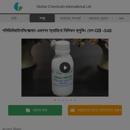
Global Chemicals International Ltd
বাড়ি
পণ্য
আমাদের সম্পর্কে
কারখানা ভ্রমণ
>>
পলিডিমিথাইলসিলোক্সান এমলশন অ্যামিনো সিলিকন ফ্লুফিং তেল GB -348
ভালো দাম
আমাদের সাথে যোগাযোগ করুন
পণ্যের বিবরণ