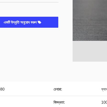
একটি উদ্ধৃতি অনুরোধ করুন
 -80
চেহারা:
ফ্যা
বিশুদ্ধতা:
10