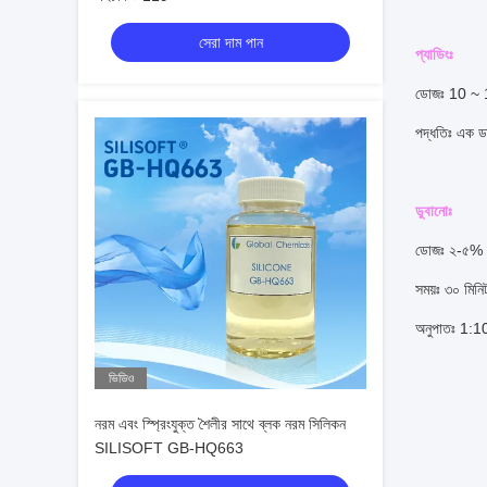
সেরা দাম পান
প্যাডিংঃ
ডোজঃ 10 ~ 1
পদ্ধতিঃ এক ডা
ডুবানোঃ
ডোজঃ ২-৫% (
সময়ঃ ৩০ মিনি
অনুপাতঃ 1:
ভিডিও
নরম এবং স্প্রিংযুক্ত শৈলীর সাথে ব্লক নরম সিলিকন
SILISOFT GB-HQ663