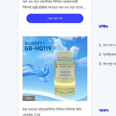
নরম এবং মসৃণ কোপলিমার সিলিকন নরমকরণকারী
সিলিসফ্ট GB-8984 কাপড়ের নরম এবং মসৃণ হাতের
অনুভূতি প্রদান করে
সেরা দাম পান
বৈশিষ্ট্যঃ
1. ভাল লবণ এ
2. ফ্যাব্রিককে
3. কম হলুদ হয
ভিডিও
উচ্চ ঘনত্বের হাইড্রোফিলিক সিলিকন সিলিসফ্ট জিবি-
প্রয়োগঃ
এইচকিউ 119