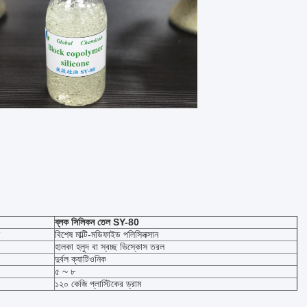
ব্লক সিলিকন তেল SY-80
বিশেষ মাল্টি-মডিফাইড পলিসিলক্সান
হালকা হলুদ বা স্বচ্ছ ভিস্কোস তরল
দুর্বল ক্যাটিওনিক
৫ ~ ৮
১২০ কেজি প্লাস্টিকের ড্রাম