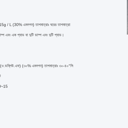
5g / L (30% এমলশন) তাপমাত্রাঃ ঘরের তাপমাত্রা
ম্প এবং এক প্যাড বা দুটি ডাম্প এবং দুটি প্যাড।
ও.ডব্লিউ.এফ) (৩০% এমলশন) তাপমাত্রাঃ ৩০-৪০°সি
ট
10~15