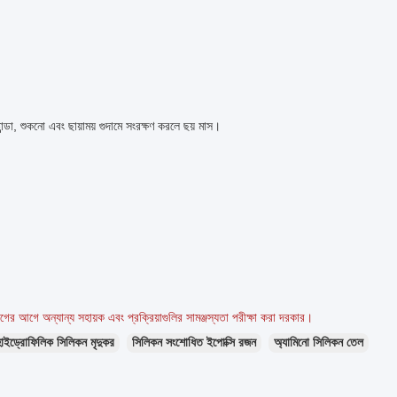
ন্ডা, শুকনো এবং ছায়াময় গুদামে সংরক্ষণ করলে ছয় মাস।
োগের আগে অন্যান্য সহায়ক এবং প্রক্রিয়াগুলির সামঞ্জস্যতা পরীক্ষা করা দরকার।
হাইড্রোফিলিক সিলিকন মৃদুকর
সিলিকন সংশোধিত ইপোক্সি রজন
অ্যামিনো সিলিকন তেল