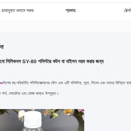
ায়াযুক্ত গুদামে সঞ্চয়
প্রকার:
টেক্
না
মিনো সিলিকনস SY-80 পলিস্টার কটন বা নাইলন নরম করার জন্য
৩০
বিশেষ বহু-পরিবর্তিত পলিসিলোক্সানের যৌগ এবং এটি পলিস্টার, তুলা, লিনেন এবং তাদের মিশ্রিত ফ্য
 গার্ন, সোয়েটার এবং মোজা জন্যও উপযুক্ত।