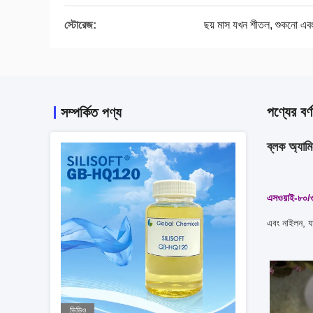
স্টোরেজ:
ছয় মাস যখন শীতল, শুকনো এবং ছ
পণ্যের বর্ণ
সম্পর্কিত পণ্য
ব্লক অ্যা
এসওয়াই-৮০/
এবং নাইলন, যা
ভিডিও