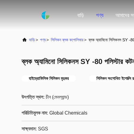
বাড়ি
পণ্য
আমাদের সম্
বাড়ি
>
পণ্য
>
সিলিকন ব্লক কপোলিমার
>
ব্লক অ্যামিনো সিলিকনস SY -80
ব্লক অ্যামিনো সিলিকনস SY -80 পলিস্টার কট
হাইড্রোফিলিক সিলিকন মৃদুকর
সিলিকন সংশোধিত ইপোক্সি 
উৎপত্তি স্থল:
চীন (মেনল্যান্ড)
পরিচিতিমুলক নাম:
Global Chemicals
সাক্ষ্যদান:
SGS