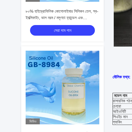
৮০% হাইড্রোফিলিক কোপোলাইমার সিলিকন তেল, স্ব-
ইমল্সিফাইং, ভাল নরম / মসৃণতা হ্যান্ডেল এবং
তাত্ক্ষণিকভাবে হাইড্রোফিলিক চালু
সেরা দাম পান
মৌলিক তথ্য:
মডেল নাম
রাসায়নিক গঠন
চেহারা
আইওনিটি
পিএইচ মান
ভিডিও
প্যাকিং