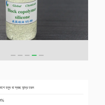
কাশে হলুদ বা স্বচ্ছ সান্দ্র তরল
0%