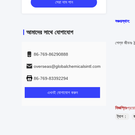
সেরা দাম পান
সঞ্চয়স্থান:
আমাদের সাথে যোগাযোগ
শেল্ফ জীবনঃ ঠা
86-769-86290888
overseas@globalchemicalsintl.com
86-769-83392294
এখনই যোগাযোগ করুন
বিজ্ঞপ্তিঃ
প্রয়
ট্যাগ：