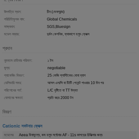
উৎপত্তি স্থল:
চীন (মেনল্যান্ড)
পরিচিতিমুলক নাম:
Global Chemicals
সাক্ষ্যদান:
SGS,Bluesign
মডেল নম্বার:
দুর্বল কেশনিক, ফ্যাকাশে হলুদ ফ্লেক্স
প্রদান
ন্যূনতম চাহিদার পরিমাণ:
১ টন
মূল্য:
negotiable
প্যাকেজিং বিবরণ:
25 কেজি প্লাস্টিকের বোনা ব্যাগ
ডেলিভারি সময়:
আসল এল/সি বা টি/টি পেমেন্ট পাওয়ার 10 দিন পর
পরিশোধের শর্ত:
L/C দৃষ্টিতে বা TT উন্নত
যোগানের ক্ষমতা:
প্রতি বছর 2000 টন
বিবরণ
Cationic সফটনার ফ্লেক্স
মডেলের
Aeea বিনামূল্যে, কম হলুদ সফ্টেনার AF - 11s কাপড়ের চিকিত্সার জন্য