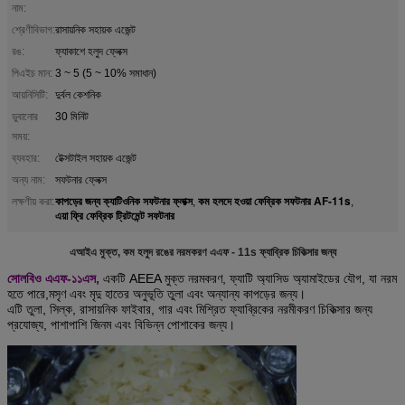
নাম:
শ্রেণীবিভাগ:
রাসায়নিক সহায়ক এজেন্ট
রঙ:
ফ্যাকাশে হলুদ ফ্লেক্স
পিএইচ মান:
3 ~ 5 (5 ~ 10% সমাধান)
আয়নিসিটি:
দুর্বল কেশনিক
ডুবানোর
30 মিনিট
সময়:
ব্যবহার:
টেক্সটাইল সহায়ক এজেন্ট
অন্য নাম:
সফটনার ফ্লেক্স
কাপড়ের জন্য ক্যাটিওনিক সফটনার ফ্লাক্স
কম হলদে হওয়া ফেব্রিক সফটনার AF-11s
লক্ষণীয় করা:
,
,
এয়া ফ্রি ফেব্রিক ট্রিটমেন্ট সফটনার
এআইএ মুক্ত, কম হলুদ রঙের নরমকরণ এএফ - 11s ফ্যাব্রিক চিকিত্সার জন্য
সোলবিও এএফ-১১এস,
একটি AEEA মুক্ত নরমকরণ, ফ্যাটি অ্যাসিড অ্যামাইডের যৌগ, যা নরম
হতে পারে,
মসৃণ এবং মৃদু হাতের অনুভূতি তুলা এবং অন্যান্য কাপড়ের জন্য।
এটি তুলা, সিল্ক, রাসায়নিক ফাইবার, গার এবং মিশ্রিত ফ্যাব্রিকের নরমীকরণ চিকিত্সার জন্য
প্রযোজ্য, পাশাপাশি জিনম এবং বিভিন্ন পোশাকের জন্য।