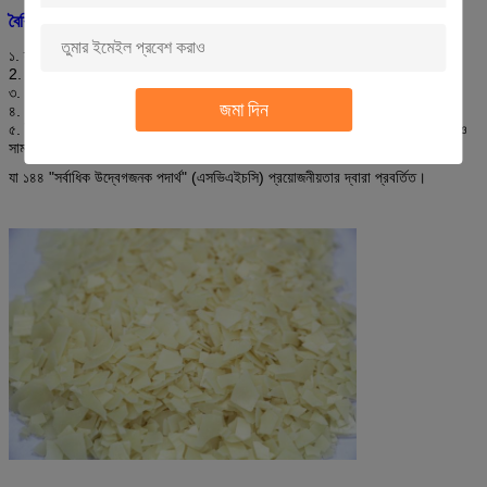
বৈশিষ্ট্যঃ
১. ফ্যাব্রিককে খুব নরম, মৃদু এবং সম্পূর্ণ হ্যান্ডেল দিয়ে, কম হলুদ।
2. ভাল লবণ এবং ক্ষার প্রতিরোধের, কঠিন জল প্রতিরোধের।
৩. কম ফোম এবং কম ভিস্কোসিটি।
জমা দিন
৪. এ.ই.এ. মুক্ত।
৫. ইওকো-টেক্স স্ট্যান্ডার্ড ১০০ (২০১৩ সংস্করণ) পূরণ করুন, যা ইইউ'র রিচ প্রবিধানের সাথেও
সামঞ্জস্যপূর্ণ।
যা ১৪৪ "সর্বাধিক উদ্বেগজনক পদার্থ" (এসভিএইচসি) প্রয়োজনীয়তার দ্বারা প্রবর্তিত।