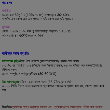
প্রয়োগঃ
প্যাডিংঃ
ডোজঃ ২০
30g/L ((10% সমাধান) তাপমাত্রাঃ 30
40
~
~
°C
পদ্ধতিঃ এক ডাম্প এবং এক প্যাড বা দুটি ডাম্প এবং দুটি প্যাড।
ডুবানোঃ
ডোজঃ ৩
৮% (১০% দ্রবণ) অ্যালকোহল অনুপাতঃ ১ঃ10
15
~
~
তাপমাত্রাঃ ৪০
50
সময়ঃ ৩০ মিনিট
~
°C
দ্রবীভূত করার পদ্ধতিঃ
তাপমাত্রা বৃদ্ধিঃ
ধীরে ধীরে পানিতে (রুম তাপমাত্রায়) ফ্লেক্স যোগ করুন
৫-১০% এর অনুপাত, ৩-৫ মিনিটের জন্য মিশ্রিত করুন, ৬৫-৭৫ পর্যন্ত গরম করুন
তারপর
°C
মিশ্রিত করুন
তাদের সম্পূর্ণরূপে পর্যন্ত
দ্রবীভূত (30-60 মিনিট) ।
উচ্চ তাপমাত্রাঃ
পানিতে ফ্লেক্স যোগ করুন (65-75
৫-১০%
°C)
৩০-৬০ মিনিট মিহলা করুন যতক্ষণ না ফ্লেকগুলো সমানভাবে প্যাস্ট হয়ে যায়, তারপর ঠান্ডা করে
দিন।
বিজ্ঞপ্তিঃ
প্রয়োগের আগে অন্যান্য সহায়ক এবং প্রক্রিয়াগুলির সামঞ্জস্যতা পরীক্ষা করা দরকার।