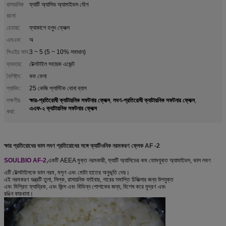
রাসায়নিক
ফ্যাটি অ্যাসিড অ্যামাইডস যৌগ
রচনা:
চেহারা:
ফ্যাকাশে হলুদ ফ্লেক্স
এমএফ:
অ
পিএইচ মান:
3 ~ 5 (5 ~ 10% সমাধান)
ব্যবহার:
টেক্সটাইল সহায়ক এজেন্ট
বৈশিষ্ট্য:
কম ফেনা
প্যাকিং:
25 কেজি প্লাস্টিক বোনা ব্যাগ
ক্ষার-প্রতিরোধী ক্যাটায়নিক সফটনার ফ্লেক্স
লবণ-প্রতিরোধী ক্যাটায়নিক সফটনার ফ্লেক্স
লক্ষণীয়
,
,
এএফ-২ ক্যাটায়নিক সফটনার ফ্লেক্স
করা:
ক্ষার প্রতিরোধের ভাল লবণ প্রতিরোধের সঙ্গে ক্যাটিওনিক নরমকরণ ফ্লেক AF -2
SOULBIO AF-2
,
একটি AEEA মুক্ত নরমকারী, ফ্যাটি অ্যাসিডের কম ফোমযুক্ত অ্যামাইডস, ভাল লবণ
এটি টেক্সটাইলকে ভাল নরম, মসৃণ এবং মোটা হাতের অনুভূতি দেয়।
এই নরমকরণ যন্ত্রটি তুলা, সিল্ক, রাসায়নিক ফাইবার, গারের সমাপ্তি চিকিত্সার জন্য উপযুক্ত
এবং মিশ্রিত ফ্যাব্রিক, এবং জিন্স এবং বিভিন্ন পোশাকের জন্য, বিশেষ করে মুদ্রণ এবং
রঙিন কারখানা।