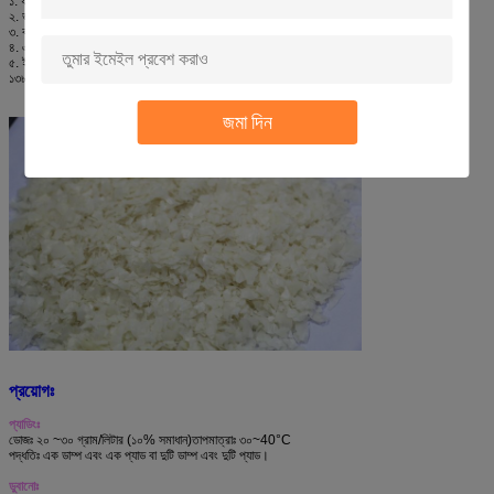
১. ফ্যাব্রিককে খুব নরম, মৃদু এবং সম্পূর্ণ হ্যান্ডেল দিয়ে তৈরি করুন।
২. ভাল লবণ এবং ক্ষার প্রতিরোধের।
৩. কম ফোম।
৪. এ.ই.এ. মুক্ত।
৫. ইওকো-টেক্স স্ট্যান্ডার্ড ১০০ (২০১১ সংস্করণ) পূরণ করুন, যা ইইউ "রিচ" এর সাথেও সামঞ্জস্যপূর্ণ
১৩৮ "সর্বাধিক উদ্বেগজনক পদার্থ" (এসভিএইচসি) প্রয়োজনীয়তা দ্বারা প্রণীত নিয়মাবলী।
জমা দিন
প্রয়োগঃ
প্যাডিংঃ
ডোজঃ ২০ ~
৩০ গ্রাম/লিটার (১০% সমাধান)
তাপমাত্রাঃ ৩০~
40
°C
পদ্ধতিঃ এক ডাম্প এবং এক প্যাড বা দুটি ডাম্প এবং দুটি প্যাড।
ডুবানোঃ