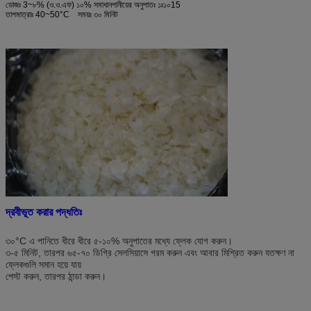
ডোজঃ 3~
৮% (ও.ও.এফ) ১০% সমাধান
পানীয়ের অনুপাতঃ ১ঃ১০
15
তাপমাত্রাঃ 40~
50
°C
সময়ঃ ৩০ মিনিট
দ্রবীভূত করার পদ্ধতিঃ
৩০°C এ পানিতে ধীরে ধীরে ৫-১০% অনুপাতের মধ্যে ফ্লেক যোগ করুন।
৩-৫ মিনিট, তারপর ৬৫-৭০ ডিগ্রি সেলসিয়াসে গরম করুন এবং আবার মিশ্রিত করুন যতক্ষণ না
ফ্লেকগুলি সমান হয়ে যায়
পেস্ট করুন, তারপর ঠান্ডা করুন।