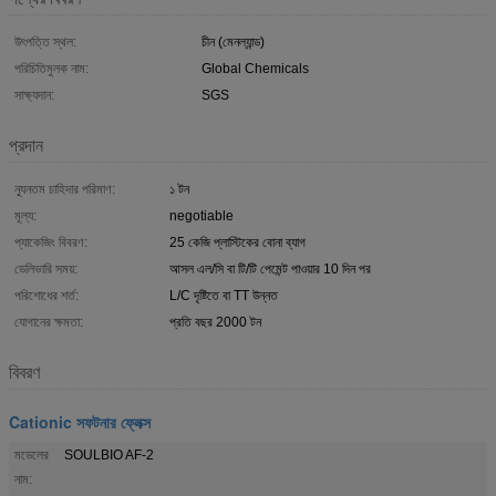
উৎপত্তি স্থল:
চীন (মেনল্যান্ড)
পরিচিতিমুলক নাম:
Global Chemicals
সাক্ষ্যদান:
SGS
প্রদান
ন্যূনতম চাহিদার পরিমাণ:
১ টন
মূল্য:
negotiable
প্যাকেজিং বিবরণ:
25 কেজি প্লাস্টিকের বোনা ব্যাগ
ডেলিভারি সময়:
আসল এল/সি বা টি/টি পেমেন্ট পাওয়ার 10 দিন পর
পরিশোধের শর্ত:
L/C দৃষ্টিতে বা TT উন্নত
যোগানের ক্ষমতা:
প্রতি বছর 2000 টন
বিবরণ
Cationic সফটনার ফ্লেক্স
মডেলের
SOULBIO AF-2
নাম: