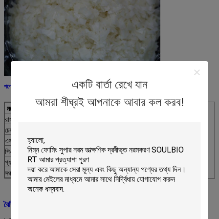
একটি বার্তা রেখে যান
পণ্যের মৌলিক তথ্যঃ
আমরা শীঘ্রই আপনাকে আবার কল করব!
মডেল নাম
এএফ-২
রাসায়নিক গঠন
ফ্যাটি অ্যাসিড অ্যামাইডস যৌগ
চেহারা
হালকা হলুদ ফোঁটা
একাকীত্ব
ক্যাটিওনিক
পিএইচ মান
৩-৫ (৫-১০% সমাধান)
প্যাকিং
২৫ কেজি প্লাস্টিকের বোনা ব্যাগ
সঞ্চয়কাল
শীতল, শুকনো এবং ছায়াময় গুদামে 12 মাস সংরক্ষণ করুন।
বৈশিষ্ট্যঃ