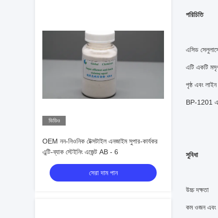
পরিচিতি
এসিড সেলুলাসে
এটি একটি মসৃণ 
পৃষ্ঠ এবং লাই
BP-1201 এ
ভিডিও
OEM নন-নিওনিক টেক্সটাইল এনজাইম সুপার-কার্যকর
এন্টি-ব্যাক স্টেইনিং এজেন্ট AB - 6
সুবিধা
সেরা দাম পান
উচ্চ দক্ষতা
কম ওজন এবং শ