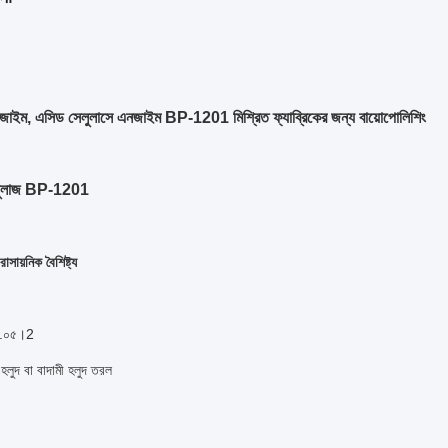
নজাইম, এসিড সেলুলাসে এনজাইম BP-1201 মিশ্রিত ফ্যাব্রিকের জন্য বায়োপোলিশিং
েলুলাজ BP-1201
রাসায়নিক বৈশিষ্ট্য
৫.০৫।2
 হলুদ বা বাদামী হলুদ তরল