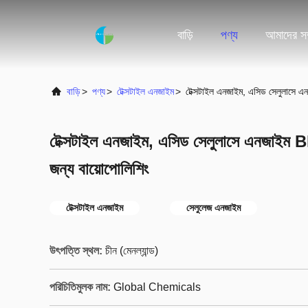
বাড়ি
পণ্য
আমাদের সম্
বাড়ি
>
পণ্য
>
টেক্সটাইল এনজাইম
>
টেক্সটাইল এনজাইম, এসিড সেলুলাসে এন
টেক্সটাইল এনজাইম, এসিড সেলুলাসে এনজাইম BP
জন্য বায়োপোলিশিং
টেক্সটাইল এনজাইম
সেলুলেজ এনজাইম
উৎপত্তি স্থল:
চীন (মেনল্যান্ড)
পরিচিতিমুলক নাম:
Global Chemicals