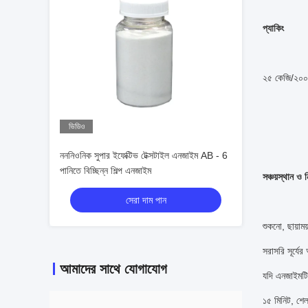
প্যাকিং
২৫ কেজি/২০০ 
ভিডিও
নননিওনিক সুপার ইফেক্টিভ টেক্সটাইল এনজাইম AB - 6
পানিতে বিচ্ছিন্ন শিল্প এনজাইম
সঞ্চয়স্থান ও 
সেরা দাম পান
শুকনো, ছায়া
সরাসরি সূর্যে
আমাদের সাথে যোগাযোগ
যদি এনজাইমটি 
১৫ মিনিট, শে