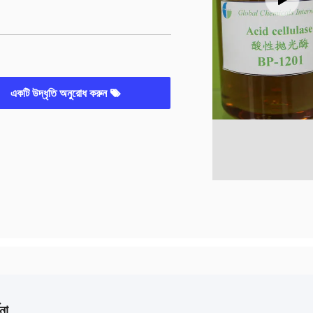
একটি উদ্ধৃতি অনুরোধ করুন
না