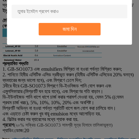
স্বাভাবিক প্রয়োগের অবস্থার অধীনে একটি নরমকরণের রুপের পরিবর্তন।
দ্রবীভূতকরণ/
ইমুলসিফিকেশন পদ্ধতি
টেবিল ১ঃ GB-SO1073 মাইক্রোএমুলেশন প্রস্তাবিত
(ফর্মুলা ও উপাদান)
জমা দিন
প্রস্তাবিত পদ্ধতি
1. GB-SO1073 এবং emulsifiers মিশ্রিত না হওয়া পর্যন্ত মিশ্রিত করুন;
2. পানিতে হিমীয় এসিটিক এসিড দ্রবীভূত করুন (হিমীয় এসিটিক এসিডের 20% ঘনত্ব)
ব্যবহারের জন্য ভালো হবে), এবং মিশ্রণে ঢেলে দিন;
3ধীরে ধীরে GB-SO1073 মিশ্রণে ডি-ইওনিজড পানি যোগ করুন এবং
এমুলসিফায়ার (মিশ্রণটি ঘন হয়ে যাবে), এবং মিশ্রণের গতি বাড়ান।
ডি-ইউনাইজড পানি ধাপে ধাপে চার্জ করার পরামর্শ দেওয়া হয়, যেমন 5% ((যেমন
প্রথম চার্জ খরচ), 5%, 10%, 10%, 20% এবং অবশিষ্ট।
মিশ্রণটি অভিন্ন না হওয়া পর্যন্ত প্রতিটি ধাপে জল যোগ করা চালিয়ে যান।
এবং এড়াতে চেষ্টা করুন খুব বায়ু emulsion মধ্যে আলোড়িত হয়.
4. ফিল্টার করার পর ব্যারেলের মধ্যে প্যাক করা হয়.
প্রয়োগ
(২০% সক্রিয় GB-SO1073 সামগ্রী সূত্র হিসাবে তালিকাভুক্ত)
প্যাডিং
:
ডোজ
:
20