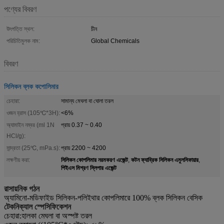
পণ্যের বিবরণ
উৎপত্তি স্থল:
চীন
পরিচিতিমুলক নাম:
Global Chemicals
বিবরণ
সিলিকন ব্লক কপোলিমার
চেহারা:
সামান্য মেঘলা বা ঘোলা তরল
ওজন হ্রাস (105℃*3H):
<6%
অ্যামাইন নম্বর (ml 1N
প্রায় 0.37 ~ 0.40
HCl/g):
সান্দ্রতা (25℃, mPa.s):
প্রায় 2200 ~ 4200
সিলিকন কোপলিমার নরমকরণ এজেন্ট
কটন ফ্যাব্রিক সিলিকন এমুলসিফায়ার
লক্ষণীয় করা:
,
,
পিইএস মিশ্রণ স্লিপার এজেন্ট
রাসায়নিক গঠন
অ্যামিনো-মডিফাইড সিলিকন-পলিইথার কোপলিমারে 100% ব্লক সিলিকন বেসিক
টেকনিক্যাল স্পেসিফিকেশন
চেহারা
:
হালকা মেঘলা বা অস্পষ্ট তরল