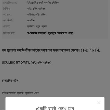
রাসায়নিক রচনা:
ইমিডাজলিন ফ্যাটি অ্যাসিড যৌগিক
বৈশিষ্ট্য:
ডাইং হাউস সফটনার
আবেদন:
ফাইবার, ডাইং হাউস
আয়নিসিটি:
কেশনিক
চেহারা:
ফ্যাকাশে হলুদ ফ্লেক্স
অ-আয়নিক নরমকরণ
ফ্যাব্রিক নরমকরণের ফোঁটা
লক্ষণীয় করা:
,
কম সান্দ্রতা ক্যাটিওনিক ফাইবার ময়লা ঘর জন্য নরমকরণ ফ্লেক RT-D / RT-L
SOULBIO RT-D/RT-L (ডাইিং হাউস সফটনার)
রাসায়নিক গঠন
ইমিডাজোলিন ফ্যাটি অ্যাসিড যৌগ
একটি বার্তা রেখে যান