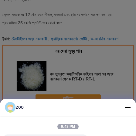
স্কেল সময়কালঃ 12 মাস যখন শীতল, শুকনো এবং ছায়াময় গুদামে সংরক্ষণ করা হয়
প্যাকেজিংঃ 25 কেজি প্লাস্টিকের বোনা ব্যাগ
টেক্সটাইলের জন্য নরমকারী
ফ্যাব্রিক নরমকরণের ফোঁটা
অ-আয়নিক নরমকরণ
ট্যাগ:
,
,
এর সেরা মূল্য পান
কম সান্দ্রতা ক্যাটিওনিক ফাইবার ময়লা ঘর জন্য
নরমকরণ ফ্লেক RT-D / RT-L
চালিয়ে
zoo
সফটনার ফ্লেক্স
অধিক
9:43 PM