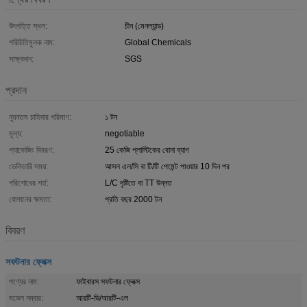
উৎপত্তি স্থল:
চীন (মেনল্যান্ড)
পরিচিতিমুলক নাম:
Global Chemicals
সাক্ষ্যদান:
SGS
প্রদান
ন্যূনতম চাহিদার পরিমাণ:
১ টন
মূল্য:
negotiable
প্যাকেজিং বিবরণ:
25 কেজি প্লাস্টিকের বোনা ব্যাগ
ডেলিভারি সময়:
আসল এল/সি বা টি/টি পেমেন্ট পাওয়ার 10 দিন পর
পরিশোধের শর্ত:
L/C দৃষ্টিতে বা TT উন্নত
যোগানের ক্ষমতা:
প্রতি বছর 2000 টন
বিবরণ
সফটনার ফ্লেক্স
পণ্যের নাম:
ফাইবারস সফটনার ফ্লেক্স
মডেল নম্বার:
আরটি-ডি/আরটি-এল