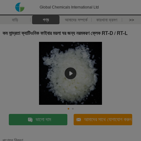
Global Chemicals International Ltd
বাড়ি
পণ্য
আমাদের সম্পর্কে
কারখানা ভ্রমণ
>>
কম সান্দ্রতা ক্যাটিওনিক ফাইবার ময়লা ঘর জন্য নরমকরণ ফ্লেক RT-D / RT-L
ভালো দাম
আমাদের সাথে যোগাযোগ করুন
পণ্যের বিবরণ