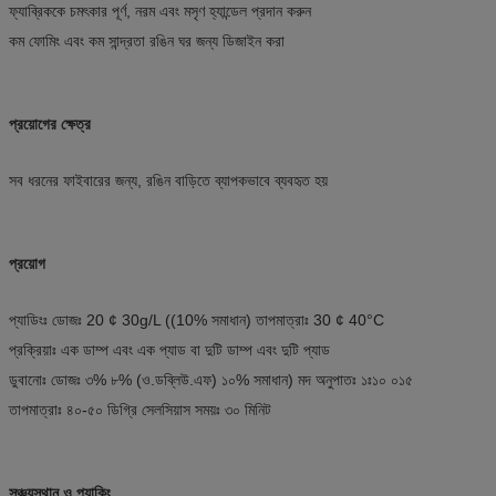
ফ্যাব্রিককে চমৎকার পূর্ণ, নরম এবং মসৃণ হ্যান্ডেল প্রদান করুন
কম ফোমিং এবং কম সান্দ্রতা রঙিন ঘর জন্য ডিজাইন করা
প্রয়োগের ক্ষেত্র
সব ধরনের ফাইবারের জন্য, রঙিন বাড়িতে ব্যাপকভাবে ব্যবহৃত হয়
প্রয়োগ
প্যাডিংঃ ডোজঃ 20 ¢ 30g/L ((10% সমাধান) তাপমাত্রাঃ 30 ¢ 40°C
প্রক্রিয়াঃ এক ডাম্প এবং এক প্যাড বা দুটি ডাম্প এবং দুটি প্যাড
ডুবানোঃ ডোজঃ ৩% ৮% (ও.ডব্লিউ.এফ) ১০% সমাধান) মদ অনুপাতঃ ১ঃ১০ ০১৫
তাপমাত্রাঃ ৪০-৫০ ডিগ্রি সেলসিয়াস সময়ঃ ৩০ মিনিট
সঞ্চয়স্থান ও প্যাকিং