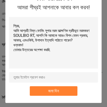
টেকনিক্যাল স্পেসিফিকেশন
আমরা শীঘ্রই আপনাকে আবার কল করব!
চেহারাঃ হালকা হলুদ রঙের ফোঁটা
পিএইচ মানঃ ৪.৬.৫.১০% সমাধান
আয়নিকতাঃ ক্যাটিওনিক
দ্রবীভূত করার পদ্ধতি
তাপমাত্রা বাড়ানোঃ ধীরে ধীরে ৫-১০% অনুপাতের পানিতে (রুমের তাপমাত্রায়) ফ্লেক যুক্ত
করুন, stir এবং 70-75°C পর্যন্ত গরম করুন এবং ফ্লেকগুলি এমনকি পেস্ট না হওয়া পর্যন্ত
আবার ৩০-৬০ মিনিটের জন্য stir করুন।তারপর ঠাণ্ডা করুন.
উচ্চ তাপমাত্রাঃ জল (70975°C) এ ধীরে ধীরে 5-10% অনুপাতের মধ্যে ফ্লেক যুক্ত করুন,
ফ্লেকগুলি সমান প্যাস্টে পরিণত না হওয়া পর্যন্ত আবার 30-60 মিনিটের জন্য মিশ্রিত করুন,
তারপরে এটি ঠান্ডা করুন
জমা দিন
বৈশিষ্ট্য