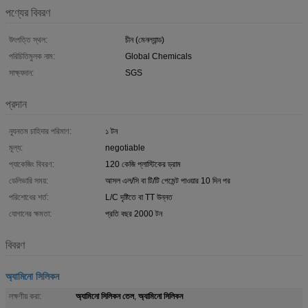
পণ্যের বিবরণ
উৎপত্তি স্থল:
চীন (মেনল্যান্ড)
পরিচিতিমুলক নাম:
Global Chemicals
সাক্ষ্যদান:
SGS
প্রদান
ন্যূনতম চাহিদার পরিমাণ:
১ টন
মূল্য:
negotiable
প্যাকেজিং বিবরণ:
120 কেজি প্লাস্টিকের ড্রাম
ডেলিভারি সময়:
আসল এল/সি বা টি/টি পেমেন্ট পাওয়ার 10 দিন পর
পরিশোধের শর্ত:
L/C দৃষ্টিতে বা TT উন্নত
যোগানের ক্ষমতা:
প্রতি বছর 2000 টন
বিবরণ
অ্যামিনো সিলিকন
অ্যামিনো সিলিকন তেল
অ্যামিনো সিলিকন
লক্ষণীয় করা:
,