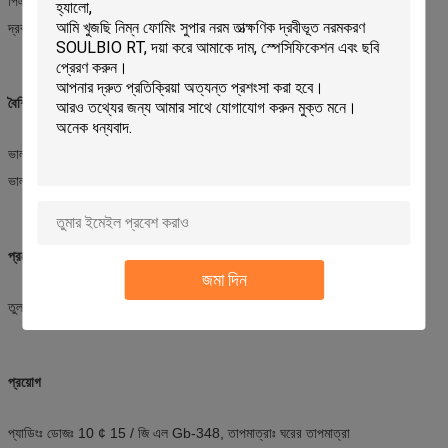
পিএইচ মানঃ ৫.৫.৭।5
দ্রবণীয়তাঃ যেকোনো অনুপাতে পানিতে দ্রবীভূত
বৈশিষ্ট্য
ভাল নরম এবং অ্যান্টিস্ট্যাটিক বৈশিষ্ট্য
ভাল হাইড্রোফিলিক এবং অন্যান্য সহায়ক উপাদানগুলির সাথে সামঞ্জস্যপূর্ণ
প্রয়োগের ক্ষেত্র
জমা দিন
তুলা, টি/সি এবং অন্যান্য সিন্থেটিক ফাইবার কাপড়ের ফ্লিফিং ফিনিসিংয়ের জন্য ব্যবহৃত হয়
প্রয়োগ
প্যাডিংঃ ডোজঃ 10 ¢ 15 / জি এল Gb-348, তাপমাত্রাঃ ঘরের তাপমাত্রা