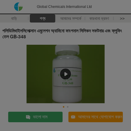
Global Chemicals International Ltd
বাড়ি
পণ্য
আমাদের সম্পর্কে
কারখানা ভ্রমণ
>>
পলিডিমিথাইলসিলোক্সান এমুলেশন অ্যামিনো ফাংশনাল সিলিকন সফটনার এবং ফ্লুফিং
তেল GB-348
ভালো দাম
আমাদের সাথে যোগাযোগ করুন