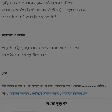
প্রক্রিয়াঃ এক ডাম্প এবং এক প্যাড বা দুটি ডাম্প এবং দুটি প্যাড
ডুবানোঃ ডোজঃ ৩% ৫% জিবি-৩৪৮ (ও.ডব্লিউ.এফ) মদ অনুপাতঃ ১.১০১৫,
তাপমাত্রাঃ ৩০-৪০° সেলসিয়াস, সময়ঃ ৩০ মিনিট
সঞ্চয়স্থান ও প্যাকিং
শেল্ফ জীবনঃ ঠান্ডা, শুষ্ক এবং ছায়াময় গুদামে 6 মাস সংরক্ষণ করা হলে,
প্যাকেজিংঃ ১২০ কেজি প্লাস্টিকের ড্রাম
নোট
দীর্ঘ সময়ের সংরক্ষণের পরে বিচ্ছেদ পাওয়া যাবে, প্রয়োগের আগে এমনকি emulsion পর্যন্ত stir
অ্যামিনো সিলিকন
অ্যামিনো সিলিকন মৃদুকর
অ্যামিনো সিলিকন তেল
ট্যাগ:
,
,
এর সেরা মূল্য পান