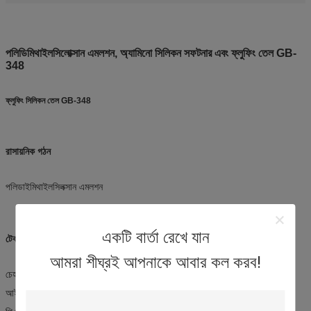
পলিডিমিথাইলসিলোক্সান এমলশন, অ্যামিনো সিলিকন সফটনার এবং ফ্লুফিং তেল GB-
348
ফ্লুফিং সিলিকন তেল GB-348
রাসায়নিক গঠন
পলিডাইমিথাইলসিলক্সান এমলশন
একটি বার্তা রেখে যান
টেকনিক্যাল স্পেসিফিকেশন
আমরা শীঘ্রই আপনাকে আবার কল করব!
চেহারাঃ সাদা এমলশন
আইওনিকতাঃ নন-আইওনিক