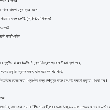
স্পেসিফিকেশন
হীন থেকে হালকা হলুদ স্বচ্ছ তরল
ের পরিমাণঃ ৬০±১.৫% (অ্যাকটিভ সিলিকন)
5.০-৭0
র্বল ক্যাটিওনিক
ার ফ্লুইড যা এসভিএইচসি মুক্ত নিয়ন্ত্রক প্রয়োজনীয়তা পূরণ করে;
চমৎকার মসৃণতা প্রদান করুন, ভাল নরম স্পর্শের সাথে;
লিয়েস্টার উলের মতো পণ্যগুলির জন্য উপযুক্ত যাতে চমৎকার শুকনো মসৃণতা পাওয়া যায়।
েত্র
িয়েস্টার, রায়ন এবং তাদের মিশ্রিত ফ্যাব্রিকের জন্য উপযুক্ত এবং চমৎকার ফলাফল অর্জন 