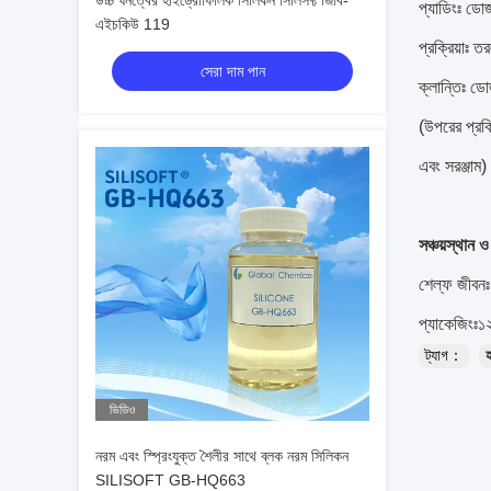
উচ্চ ঘনত্বের হাইড্রোফিলিক সিলিকন সিলিসফ্ট জিবি-
প্যাডিংঃ ডো
এইচকিউ 119
প্রক্রিয়াঃ
সেরা দাম পান
ক্লান্তিঃ 
(উপরের প্রক্র
এবং সরঞ্জাম)
সঞ্চয়স্থান ও
শেল্ফ জীবনঃ 
প্যাকেজিংঃ১২
ট্যাগ：
ভিডিও
নরম এবং স্প্রিংযুক্ত শৈলীর সাথে ব্লক নরম সিলিকন
SILISOFT GB-HQ663