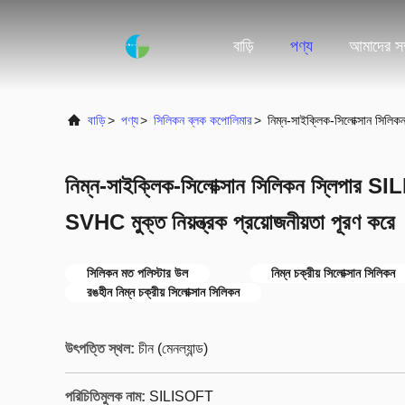
বাড়ি
পণ্য
আমাদের সম্
বাড়ি
>
পণ্য
>
সিলিকন ব্লক কপোলিমার
>
নিম্ন-সাইক্লিক-সিলোক্সান সিল
নিম্ন-সাইক্লিক-সিলোক্সান সিলিকন স্লিপ
SVHC মুক্ত নিয়ন্ত্রক প্রয়োজনীয়তা পূরণ করে
সিলিকন মত পলিস্টার উল
নিম্ন চক্রীয় সিলোক্সান সিলিকন
রঙহীন নিম্ন চক্রীয় সিলোক্সান সিলিকন
উৎপত্তি স্থল:
চীন (মেনল্যান্ড)
পরিচিতিমুলক নাম:
SILISOFT