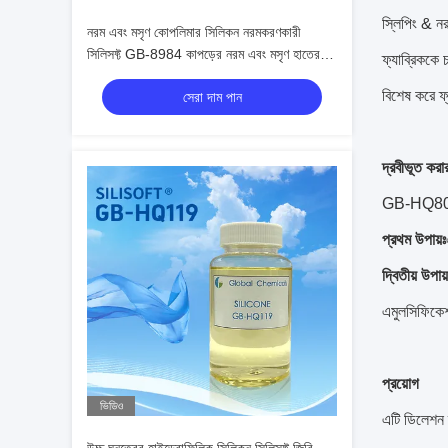
স্লিপিং & নরম
নরম এবং মসৃণ কোপলিমার সিলিকন নরমকরণকারী
সিলিসফ্ট GB-8984 কাপড়ের নরম এবং মসৃণ হাতের
ফ্যাব্রিককে 
অনুভূতি প্রদান করে
বিশেষ করে ফ্
সেরা দাম পান
দ্রবীভূত করা
GB-HQ800L হ
প্রথম উপায়ঃ
দ্বিতীয় উপায়
এমুলসিফিকে
প্রয়োগ
ভিডিও
এটি ডিলেশন 