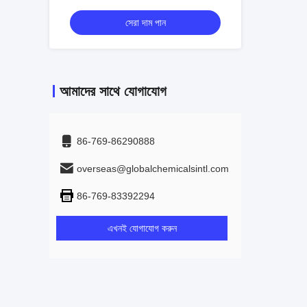
সেরা দাম পান
আমাদের সাথে যোগাযোগ
86-769-86290888
overseas@globalchemicalsintl.com
86-769-83392294
এখনই যোগাযোগ করুন