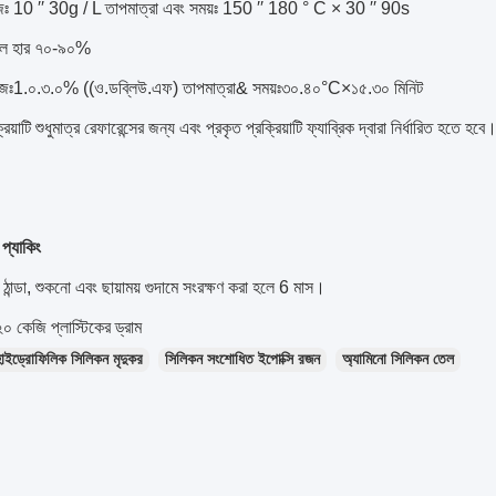
জঃ 10 ′′ 30g / L তাপমাত্রা এবং সময়ঃ 150 ′′ 180 ° C × 30 ′′ 90s
 তরল হার ৭০-৯০%
ডোজঃ1.০.৩.০% ((ও.ডব্লিউ.এফ) তাপমাত্রা& সময়ঃ৩০.৪০°C×১৫.৩০ মিনিট
িয়াটি শুধুমাত্র রেফারেন্সের জন্য এবং প্রকৃত প্রক্রিয়াটি ফ্যাব্রিক দ্বারা নির্ধারিত হতে হবে
 প্যাকিং
ঠান্ডা, শুকনো এবং ছায়াময় গুদামে সংরক্ষণ করা হলে 6 মাস।
০ কেজি প্লাস্টিকের ড্রাম
হাইড্রোফিলিক সিলিকন মৃদুকর
সিলিকন সংশোধিত ইপোক্সি রজন
অ্যামিনো সিলিকন তেল