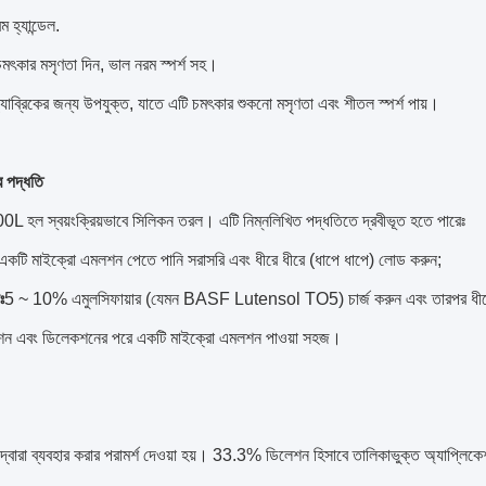
 হ্যান্ডেল.
চমৎকার মসৃণতা দিন, ভাল নরম স্পর্শ সহ।
যাব্রিকের জন্য উপযুক্ত, যাতে এটি চমৎকার শুকনো মসৃণতা এবং শীতল স্পর্শ পায়।
র পদ্ধতি
ল স্বয়ংক্রিয়ভাবে সিলিকন তরল। এটি নিম্নলিখিত পদ্ধতিতে দ্রবীভূত হতে পারেঃ
একটি মাইক্রো এমলশন পেতে পানি সরাসরি এবং ধীরে ধীরে (ধাপে ধাপে) লোড করুন;
ঃ
5 ~ 10% এমুলসিফায়ার (যেমন BASF Lutensol TO5) চার্জ করুন এবং তারপর ধীরে ধ
শন এবং ডিলেকশনের পরে একটি মাইক্রো এমলশন পাওয়া সহজ।
দ্বারা ব্যবহার করার পরামর্শ দেওয়া হয়। 33.3% ডিলেশন হিসাবে তালিকাভুক্ত অ্যাপ্লিকে