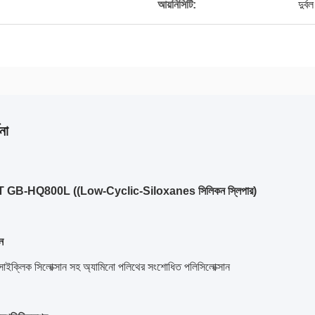
আয়নিসিটি:
দুর্
না
 GB-HQ800L ((Low-Cyclic-Siloxanes সিলিকন স্লিপার)
ন
সাইক্লিক সিলোক্সান সহ অ্যামিনো পলিথের সংশোধিত পলিসিলোক্সান