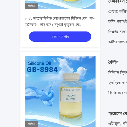
টেকনিক্যাল 
ভিডিও
চেহারাঃ বর্ণ
৮০% হাইড্রোফিলিক কোপোলাইমার সিলিকন তেল, স্ব-
কঠিন পদার্থ
ইমল্সিফাইং, ভাল নরম / মসৃণতা হ্যান্ডেল এবং
তাত্ক্ষণিকভাবে হাইড্রোফিলিক চালু
পিএইচ মানঃ
সেরা দাম পান
আইওনিকতাঃদু
বৈশিষ্ট্য
সিলিকন স্লিপ
ফ্যাব্রিককে 
বিশেষ করে প
প্রয়োগের ক্ষ
এটি তুলা, পল
ভিডিও