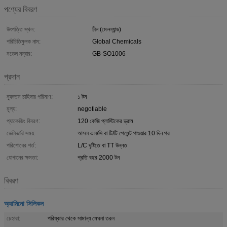
পণ্যের বিবরণ
উৎপত্তি স্থল:
চীন (মেনল্যান্ড)
পরিচিতিমুলক নাম:
Global Chemicals
মডেল নম্বার:
GB-SO1006
প্রদান
ন্যূনতম চাহিদার পরিমাণ:
১ টন
মূল্য:
negotiable
প্যাকেজিং বিবরণ:
120 কেজি প্লাস্টিকের ড্রাম
ডেলিভারি সময়:
আসল এল/সি বা টি/টি পেমেন্ট পাওয়ার 10 দিন পর
পরিশোধের শর্ত:
L/C দৃষ্টিতে বা TT উন্নত
যোগানের ক্ষমতা:
প্রতি বছর 2000 টন
বিবরণ
অ্যামিনো সিলিকন
চেহারা:
পরিষ্কার থেকে সামান্য মেঘলা তরল