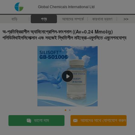
Global Chemicals International Ltd
বাড়ি
পণ্য
আমাদের সম্পর্কে
কারখানা ভ্রমণ
>>
অ-প্রতিক্রিয়াশীল অ্যামিনোপ্রোপিল-ফাংশনাল ((Av=0.24 Mmol/g)
পলিডিমিথাইলসিলোক্সান এবং সহজেই স্থিতিশীল মাইক্রো-এমুলসিতে এমুলেশনযোগ্য
ভালো দাম
আমাদের সাথে যোগাযোগ করুন