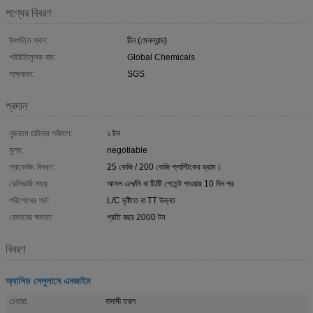
পণ্যের বিবরণ
উৎপত্তি স্থল:
চীন (মেনল্যান্ড)
পরিচিতিমুলক নাম:
Global Chemicals
সাক্ষ্যদান:
SGS
প্রদান
ন্যূনতম চাহিদার পরিমাণ:
১ টন
মূল্য:
negotiable
প্যাকেজিং বিবরণ:
25 কেজি / 200 কেজি প্লাস্টিকের ড্রাম।
ডেলিভারি সময়:
আসল এল/সি বা টি/টি পেমেন্ট পাওয়ার 10 দিন পর
পরিশোধের শর্ত:
L/C দৃষ্টিতে বা TT উন্নত
যোগানের ক্ষমতা:
প্রতি বছর 2000 টন
বিবরণ
অ্যাসিড সেলুলাসে এনজাইম
চেহারা:
বাদামী তরল