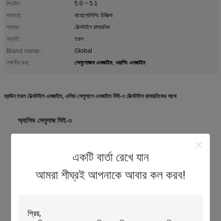
পিএইচ:
5.0 ~ 5.1
ব্যবহার:
বায়োপোলিশিং চিকিত্সা
প্রকার:
টেক্সটাইল রাসায়নিক
আকৃতি:
তরল
Brand name:
Global
সেলুলোজস এনজাইম
ওয়াশিং এনজাইম
লক্ষণীয় করা:
,
ব্রাউন তরল টেক্সটাইল এনজাইম, এসিড সেলুলাসে এনজাইম সিই-৩ টেক্সটাইল রাসায়নিকের সাথে
অ্যাসিড সেলুলাজ সিই-৩
পদার্থবিজ্ঞান ও রাসায়নিক বৈশিষ্ট্য
চেহারাঃ বাদামী তরল
একটি বার্তা রেখে যান
পিএইচ মানঃ ৫.০৫।1
আমরা শীঘ্রই আপনাকে আবার কল করব!
সুবিধা
1. উচ্চ দক্ষতা, কম ওজন এবং শক্তি ক্ষতি;