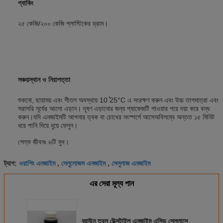
প্যাকিং
২৫ কেজি/২০০ কেজি প্লাস্টিকের ড্রাম।
সঞ্চয়স্থান ও নিরাপত্তা
শুকনো, ছায়াময় এবং শীতল অবস্থায় 10 ̊25°C এ সংরক্ষণ করুন এবং উচ্চ তাপমাত্রা এবং
সরাসরি সূর্যের আলো এড়ান। দূষণ এড়ানোর জন্য প্যাকেজটি পাওয়ার পরে দয়া করে বন্ধ
করুন।যদি এনজাইমটি আপনার ত্বক বা চোখের সংস্পর্শে আসেঅবিলম্বে অন্তত ১৫ মিনিট
ধরে পানি দিয়ে ধুয়ে ফেলুন।
শেল্ফ জীবনঃ ৬টি মুখ।
ওয়াশিং এনজাইম
সেলুলোজস এনজাইম
সেলুলাজ এনজাইম
ট্যাগ:
,
,
এর সেরা মূল্য পান
ব্রাউন তরল টেক্সটাইল এনজাইম এসিড সেলুলাসে