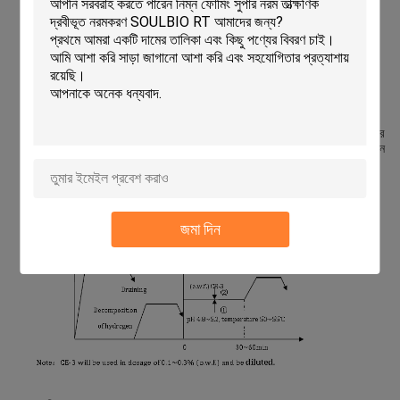
2. চমৎকার ঘর্ষণ প্রভাব এবং প্রাণবন্ত বৈসাদৃশ্য সঙ্গে একটি পাথর ধুয়ে প্রভাব.
পরিচিতি
অ্যাসিড সেলুলাজ সিই-৩ মাইক্রোবীয় ডুবানো ভাজের মাধ্যমে তৈরি করা হয়, যা মসৃণ পৃষ্ঠ
এবং লাইন তীক্ষ্ণতা অর্জনের জন্য তুলা, লিনেন, মিশ্রিত ফ্যাব্রিকের বায়োপোলিশিং চিকিত্সার
জন্য ব্যবহার করা যেতে পারে,যা বিশেষভাবে জিন্ম কাপড় এবং পোশাক ধোয়ার জন্য ডিজাইন
করা হয়েছে যাতে প্রাণবন্ত বিপরীতে পাথর ধোয়ার প্রভাব পাওয়া যায়.
ব্যবহারের নির্দেশনা
জমা দিন