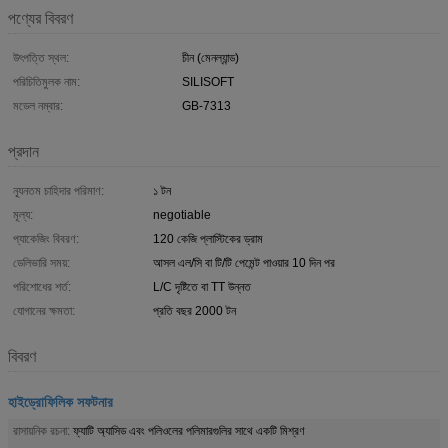
পণ্যের বিবরণ
উৎপত্তি স্থল:
চীন (মেনল্যান্ড)
পরিচিতিমুলক নাম:
SILISOFT
মডেল নম্বার:
GB-7313
প্রদান
ন্যূনতম চাহিদার পরিমাণ:
১ টন
মূল্য:
negotiable
প্যাকেজিং বিবরণ:
120 কেজি প্লাস্টিকের ড্রাম
ডেলিভারি সময়:
আসল এল/সি বা টি/টি পেমেন্ট পাওয়ার 10 দিন পর
পরিশোধের শর্ত:
L/C দৃষ্টিতে বা TT উন্নত
যোগানের ক্ষমতা:
প্রতি বছর 2000 টন
বিবরণ
হাইড্রোফিলিক সফটনার
রাসায়নিক রচনা:
ফ্যাটি অ্যাসিড এবং পলিওলের পলিমারগুলির সাথে একটি মিশ্রণ