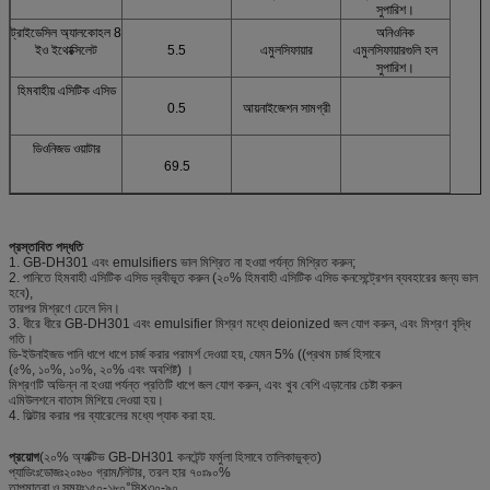
সুপারিশ।
ট্রাইডেসিল অ্যালকোহল 8
অনিওনিক
ইও ইথোক্সিলেট
5.5
এমুলসিফায়ার
এমুলসিফায়ারগুলি হল
সুপারিশ।
হিমবাহীয় এসিটিক এসিড
0.5
আয়নাইজেশন সামগ্রী
ডিওনিজড ওয়াটার
69.5
প্রস্তাবিত পদ্ধতি
1. GB-DH301 এবং emulsifiers ভাল মিশ্রিত না হওয়া পর্যন্ত মিশ্রিত করুন;
2. পানিতে হিমবাহী এসিটিক এসিড দ্রবীভূত করুন (২০% হিমবাহী এসিটিক এসিড কনসেন্ট্রেশন ব্যবহারের জন্য ভাল
হবে),
তারপর মিশ্রণে ঢেলে দিন।
3. ধীরে ধীরে GB-DH301 এবং emulsifier মিশ্রণ মধ্যে deionized জল যোগ করুন, এবং মিশ্রণ বৃদ্ধি
গতি।
ডি-ইউনাইজড পানি ধাপে ধাপে চার্জ করার পরামর্শ দেওয়া হয়, যেমন 5% ((প্রথম চার্জ হিসাবে
(৫%, ১০%, ১০%, ২০% এবং অবশিষ্ট) ।
মিশ্রণটি অভিন্ন না হওয়া পর্যন্ত প্রতিটি ধাপে জল যোগ করুন, এবং খুব বেশি এড়ানোর চেষ্টা করুন
এমিউলশনে বাতাস মিশিয়ে দেওয়া হয়।
4. ফিল্টার করার পর ব্যারেলের মধ্যে প্যাক করা হয়.
প্রয়োগ
(২০% অ্যাক্টিভ GB-DH301 কনটেন্ট ফর্মুলা হিসাবে তালিকাভুক্ত)
প্যাডিংঃডোজঃ২০ঃ৬০ গ্রাম/লিটার, তরল হার ৭০ঃ৯০%
তাপমাত্রা ও সময়ঃ১৫০-১৮০°সি×৩০-৯০