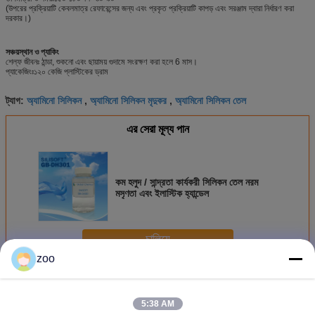
(উপরের প্রক্রিয়াটি কেবলমাত্র রেফারেন্সের জন্য এবং প্রকৃত প্রক্রিয়াটি কাপড় এবং সরঞ্জাম দ্বারা নির্ধারণ করা
দরকার।)
সঞ্চয়স্থান ও প্যাকিং
শেল্ফ জীবনঃ ঠান্ডা, শুকনো এবং ছায়াময় গুদামে সংরক্ষণ করা হলে 6 মাস।
প্যাকেজিংঃ১২০ কেজি প্লাস্টিকের ড্রাম
অ্যামিনো সিলিকন
অ্যামিনো সিলিকন মৃদুকর
অ্যামিনো সিলিকন তেল
ট্যাগ:
,
,
এর সেরা মূল্য পান
কম হলুদ / সান্দ্রতা কার্যকরী সিলিকন তেল নরম
মসৃণতা এবং ইলাস্টিক হ্যান্ডেল
চালিয়ে
zoo
অ্যামিনো সিলিকন
অধিক
5:38 AM