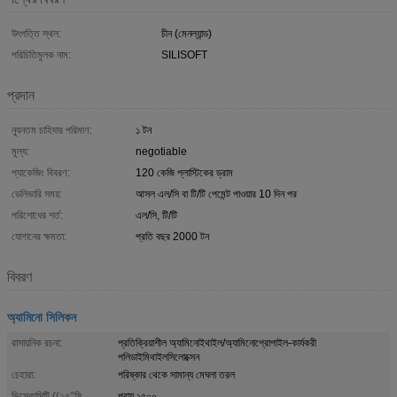
উৎপত্তি স্থল:
চীন (মেনল্যান্ড)
পরিচিতিমুলক নাম:
SILISOFT
প্রদান
ন্যূনতম চাহিদার পরিমাণ:
১ টন
মূল্য:
negotiable
প্যাকেজিং বিবরণ:
120 কেজি প্লাস্টিকের ড্রাম
ডেলিভারি সময়:
আসল এল/সি বা টি/টি পেমেন্ট পাওয়ার 10 দিন পর
পরিশোধের শর্ত:
এল/সি, টি/টি
যোগানের ক্ষমতা:
প্রতি বছর 2000 টন
বিবরণ
অ্যামিনো সিলিকন
রাসায়নিক রচনা:
প্রতিক্রিয়াশীল অ্যামিনোইথাইল/অ্যামিনোপ্রোপাইল-কার্যকরী
পলিডাইমিথাইলসিলোক্সেন
চেহারা:
পরিষ্কার থেকে সামান্য মেঘলা তরল
ভিস্কোসিটি ((২৫°সি,
প্রায় ১৫০০