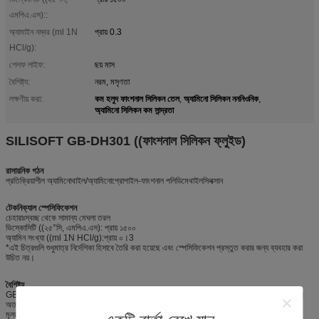
এমপিএ.এস)::
অ্যামাইন নম্বর (ml 1N
প্রায় 0.3
HCl/g):
শেলফ লাইফ:
ছয় মাস
বৈশিষ্ট্য:
নরম, মসৃণতা
কম হলুদ ফাংশনাল সিলিকন তেল
অ্যামিনো সিলিকন নননিওনিক
লক্ষণীয় করা:
,
,
অ্যামিনো সিলিকন কম সান্দ্রতা
SILISOFT GB-DH301 ((ফাংশনাল সিলিকন ফ্লুইড)
রাসায়নিক গঠন
প্রতিক্রিয়াশীল অ্যামিনোথাইল/অ্যামিনোপ্রোপাইল-ফাংশনাল পলিডিমেথাইলসিলক্সান
টেকনিক্যাল স্পেসিফিকেশন
চেহারাঃস্বচ্ছ থেকে সামান্য মেঘলা তরল
ভিস্কোসিটি ((২৫°সি, এমপিএ.এস): প্রায় ১৫০০
অ্যামিন সংখ্যা ((ml 1N HCl/g):প্রায় ০।3
*এই চিত্রগুলি শুধুমাত্র নির্দেশিকা হিসাবে তৈরি করা হয়েছে এবং স্পেসিফিকেশন প্রস্তুত করার জন্য ব্যবহার করা
উচিত নয়।
বৈশিষ্ট্য
GB-DH301 দ্রবণ বা এমলশন দ্বারা প্রয়োগ করা যেতে পারে। বেশিরভাগ টেক্সটাইল প্রক্রিয়া জল ভিত্তিক।
অতএব এটি
মূলত এমলশন থেকে প্রয়োগ করা হয়।