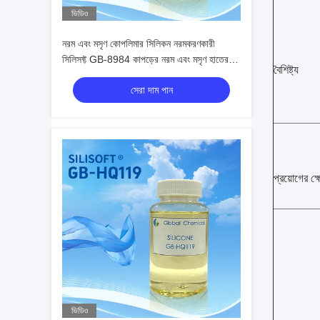
ভিডিও
নরম এবং মসৃণ কোপলিমার সিলিকন নরমকরণকারী
সিলিসফ্ট GB-8984 কাপড়ের নরম এবং মসৃণ হাতের
বৈশিষ্ট্য
অনুভূতি প্রদান করে
সেরা দাম পান
প্রয়োগের ক্ষ
ভিডিও