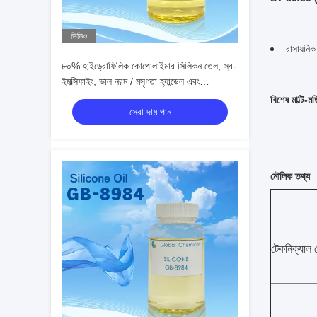
ভিডিও
রাসায়নি
৮০% হাইড্রোফিলিক কোপোলাইমার সিলিকন তেল, স্ব-
ইমল্সিফাইং, ভাল নরম / মসৃণতা হ্যান্ডেল এবং
তাত্ক্ষণিকভাবে হাইড্রোফিলিক চালু
বিশেষ মাল্টি-
সেরা দাম পান
মৌলিক তথ্য
টেকনিক্যাল 