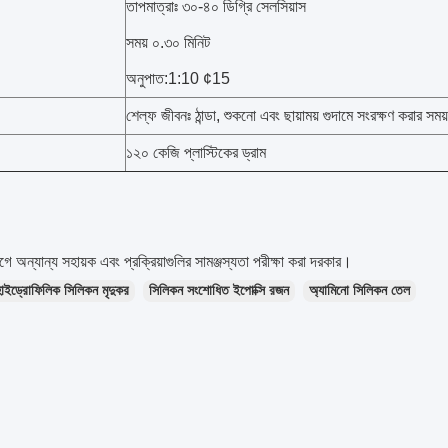
তাপমাত্রাঃ ৩০-৪০ ডিগ্রি সেলসিয়াস
সময় ০.৩০ মিনিট
অনুপাত:1:10 ¢15
শেল্ফ জীবনঃ ঠান্ডা, শুকনো এবং ছায়াময় গুদামে সংরক্ষণ করার সম
১২০ কেজি প্লাস্টিকের ড্রাম
ে অন্যান্য সহায়ক এবং প্রক্রিয়াগুলির সামঞ্জস্যতা পরীক্ষা করা দরকার।
হাইড্রোফিলিক সিলিকন মৃদুকর
সিলিকন সংশোধিত ইপোক্সি রজন
অ্যামিনো সিলিকন তেল