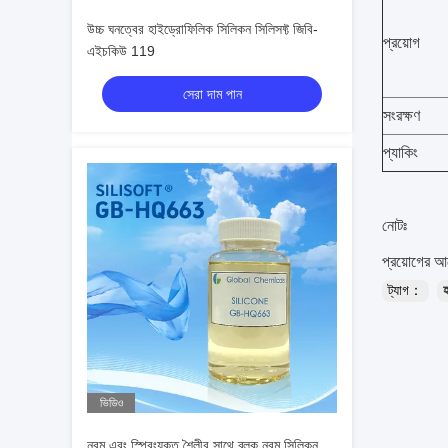
উচ্চ ঘনত্বের হাইড্রোফিলিক সিলিকন সিলিসফ্ট জিবি-
প্রয়োগ
এইচকিউ 119
সেরা দাম পান
সংরক্ষণ
প্যাকিং
নোটঃ
প্রয়োগের আগ
ট্যাগ：
ভিডিও
নরম এবং স্প্রিংযুক্ত শৈলীর সাথে ব্লক নরম সিলিকন