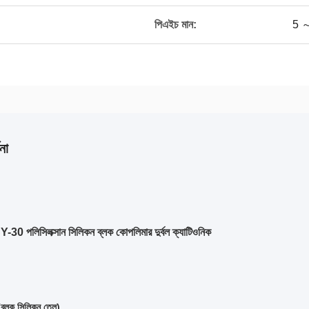
পিএইচ মান:
5 
না
30 পলিসিলক্সান সিলিকন ব্লক কোপলিমার দুর্বল ক্যাটিওনিক
্লক সিলিকন তেল)