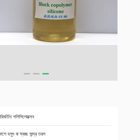
পরিবর্তিত পলিসিলোক্সেন
কাশে হলুদ বা স্বচ্ছ সান্দ্র তরল