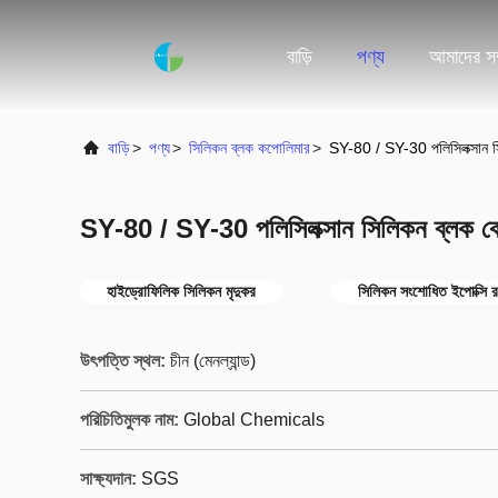
বাড়ি
পণ্য
আমাদের সম্
বাড়ি
>
পণ্য
>
সিলিকন ব্লক কপোলিমার
>
SY-80 / SY-30 পলিসিলক্সান সিল
SY-80 / SY-30 পলিসিলক্সান সিলিকন ব্লক কোপ
হাইড্রোফিলিক সিলিকন মৃদুকর
সিলিকন সংশোধিত ইপোক্সি 
উৎপত্তি স্থল:
চীন (মেনল্যান্ড)
পরিচিতিমুলক নাম:
Global Chemicals
সাক্ষ্যদান:
SGS