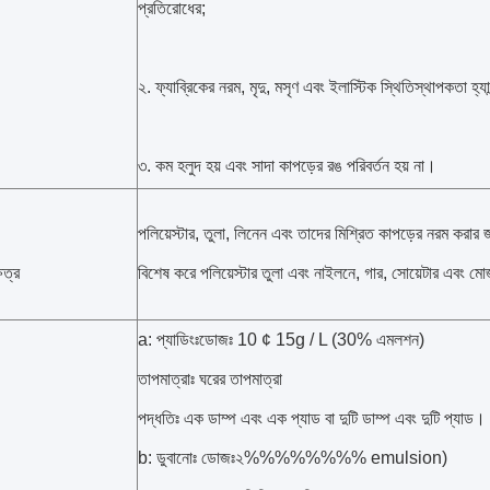
প্রতিরোধের;
২. ফ্যাব্রিকের নরম, মৃদু, মসৃণ এবং ইলাস্টিক স্থিতিস্থাপকতা হ্যা
৩. কম হলুদ হয় এবং সাদা কাপড়ের রঙ পরিবর্তন হয় না।
পলিয়েস্টার, তুলা, লিনেন এবং তাদের মিশ্রিত কাপড়ের নরম করার জ
েত্র
বিশেষ করে পলিয়েস্টার তুলা এবং নাইলনে, গার, সোয়েটার এবং 
a: প্যাডিংঃডোজঃ 10 ¢ 15g / L (30% এমলশন)
তাপমাত্রাঃ ঘরের তাপমাত্রা
পদ্ধতিঃ এক ডাম্প এবং এক প্যাড বা দুটি ডাম্প এবং দুটি প্যাড।
b: ডুবানোঃ ডোজঃ২%%%%%%%% emulsion)