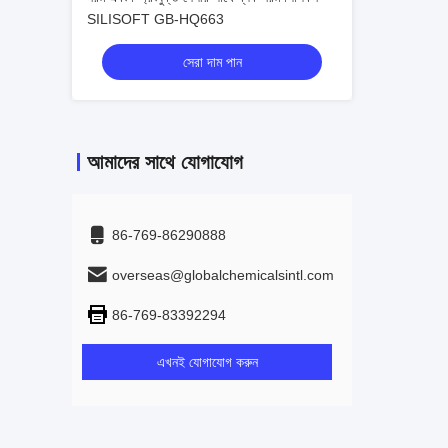
SILISOFT GB-HQ663
সেরা দাম পান
আমাদের সাথে যোগাযোগ
86-769-86290888
overseas@globalchemicalsintl.com
86-769-83392294
এখনই যোগাযোগ করুন