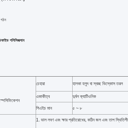
ক গঠন
মডিফাইড পলিসিলক্সান
চেহারা
হালকা হলুদ বা স্বচ্ছ ভিস্কোস তরল
একাকীত্ব
দুর্বল ক্যাটিওনিক
স্পেসিফিকেশন
পিএইচ মান
৫ ~ ৮
1. ভাল লবণ এবং ক্ষার প্রতিরোধের, কঠিন জল এবং তাপ স্থিতি