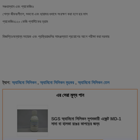
সঞ্চয়স্থান এবং প্যাকেজিংঃ
শেল্ফ জীবনঃশীতল, শুকনো এবং ছায়াময় গুদামে সংরক্ষণ করা হলে ছয় মাস
প্যাকেজিংঃ১২০ কেজি প্লাস্টিকের ড্রাম
বিজ্ঞপ্তিঃঅন্যান্য সহায়ক এবং প্রক্রিয়াগুলির সামঞ্জস্যতা প্রয়োগের আগে পরীক্ষা করা দরকার
অ্যামিনো সিলিকন
অ্যামিনো সিলিকন মৃদুকর
অ্যামিনো সিলিকন তেল
ট্যাগ:
,
,
এর সেরা মূল্য পান
SGS অ্যামিনো সিলিকন সুগমকারী এজেন্ট MD-1
সাদা বা হালকা রঙের কাপড়ের জন্য