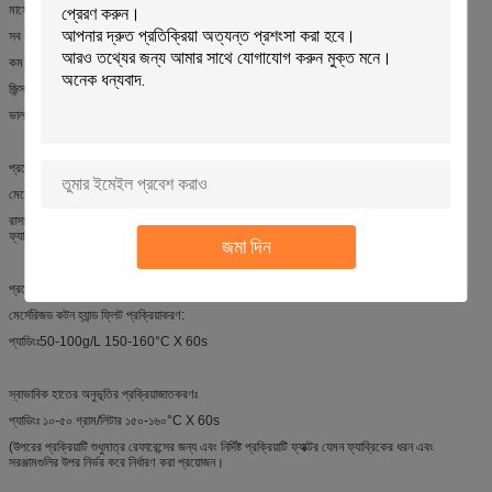
মার্সেরিজড কটনকে সিল্কি মসৃণতা এবং ড্রেপ অনুভূতি প্রদান করুন
সব ধরনের কাপড়ের জন্য একটি সূক্ষ্ম অনুভূতি দিতে
কম হলুদ, সাদা বা হালকা রঙের কাপড়ের জন্য উপযুক্ত
জিন্স কাপড়ের নরম হাতের অনুভূতি প্রদান করুন
ভাল বিক্রয়, ক্ষারীয় এবং কঠিন জল স্থিতিশীল
প্রয়োগের ক্ষেত্রঃ
মের্সেরিজড কাঠের হাতের ফিনিসিংয়ের জন্য উপযুক্ত
রাসায়নিক ফাইবার ফ্যাব্রিক,বাটন এবং তার মিশ্রিত ফ্যাব্রিকের সমাপ্তির জন্য প্রয়োগ করা হয়, এছাড়াও জিন্স
ফ্যাব্রিক প্রক্রিয়াকরণের জন্য
জমা দিন
প্রয়োগঃ
মের্সেরিজড কটন হ্যান্ড ফ্লিট প্রক্রিয়াকরণ:
প্যাডিংঃ50-100g/L 150-160°C X 60s
স্বাভাবিক হাতের অনুভূতির প্রক্রিয়াজাতকরণঃ
প্যাডিংঃ ১০-৫০ গ্রাম/লিটার ১৫০-১৬০
°C X 60s
(উপরের প্রক্রিয়াটি শুধুমাত্র রেফারেন্সের জন্য এবং নির্দিষ্ট প্রক্রিয়াটি ফ্যাক্টর যেমন ফ্যাব্রিকের ধরন এবং
সরঞ্জামগুলির উপর নির্ভর করে নির্ধারণ করা প্রয়োজন।