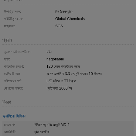
উৎপত্তি স্থল:
চীন (মেনল্যান্ড)
পরিচিতিমুলক নাম:
Global Chemicals
সাক্ষ্যদান:
SGS
প্রদান
ন্যূনতম চাহিদার পরিমাণ:
১ টন
মূল্য:
negotiable
প্যাকেজিং বিবরণ:
120 কেজি প্লাস্টিকের ড্রাম
ডেলিভারি সময়:
আসল এল/সি বা টি/টি পেমেন্ট পাওয়ার 10 দিন পর
পরিশোধের শর্ত:
L/C দৃষ্টিতে বা TT উন্নত
যোগানের ক্ষমতা:
প্রতি বছর 2000 টন
বিবরণ
অ্যামিনো সিলিকন
মডেল নাম:
সিলিকন স্মুথেনিং এজেন্ট MD-1
আয়নিসিটি:
দুর্বল কেশনিক