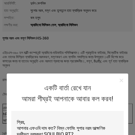
আয়নিসিটি:
দুর্বল কেশনিক
হাত অনুভূতি:
সুপোর নরম, মসৃণ এবং তুলতুলে হাত ফ্যাব্রিক অনুভব করে
সম্পত্তি:
কম হলুদ
অ্যামিনো সিলিকন তেল
অ্যামিনো সিলিকন
লক্ষণীয় করা:
,
সুপার নরম এবং মসৃণ সিলিকন HS-360
এইচএস-৩৬০ হল মাল্টি-কম্পোনেন্ট অ্যামিনো-মডিফাইড পলিসিলক্সান। এটি প্রাকৃতিক ফাইবার, সিন্থেটিক ফাইবার
এবং তাদের মিশ্রিত ফ্যাব্রিকের নরমকরণ, মসৃণকরণ এবং ফ্লফিং সমাপ্তির জন্য উপযুক্ত।এটি বিশেষ করে
কাপড়ের জন্য যা হাতের অনুভূতি এবং নরমতা প্রদানের জন্য প্রয়োজনীয়।, মসৃণ, fluffy, এবং পূর্ণ হাত ফ্যাব্রিক
অনুভব
রাসায়নিক গঠনঃবিশেষ অ্যামিনো-মডিফাইড পলিসিলক্সান
একটি বার্তা রেখে যান
টেকনিক্যাল স্পেসিফিকেশনঃ
আমরা শীঘ্রই আপনাকে আবার কল করব!
চেহারা
হালকা নীল স্বচ্ছ তরল
hP মান
৫-৭
আইওনিটি
দুর্বল ক্যাটিওনিক
বৈশিষ্ট্যঃ