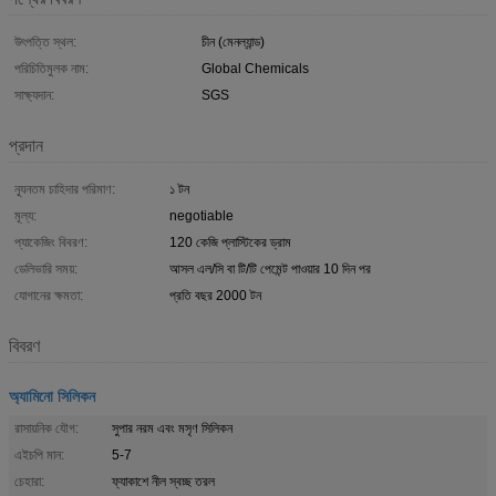
উৎপত্তি স্থল:
চীন (মেনল্যান্ড)
পরিচিতিমুলক নাম:
Global Chemicals
সাক্ষ্যদান:
SGS
প্রদান
ন্যূনতম চাহিদার পরিমাণ:
১ টন
মূল্য:
negotiable
প্যাকেজিং বিবরণ:
120 কেজি প্লাস্টিকের ড্রাম
ডেলিভারি সময়:
আসল এল/সি বা টি/টি পেমেন্ট পাওয়ার 10 দিন পর
যোগানের ক্ষমতা:
প্রতি বছর 2000 টন
বিবরণ
অ্যামিনো সিলিকন
রাসায়নিক যৌগ:
সুপার নরম এবং মসৃণ সিলিকন
এইচপি মান:
5-7
চেহারা:
ফ্যাকাশে নীল স্বচ্ছ তরল