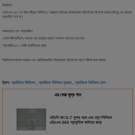
বিজ্ঞপ্তিঃ
এইচএস-৩৬০ হল উচ্চ ঘনীভূত সিলিকন। স্বচ্ছতা বাইরের তাপমাত্রার পরিবর্তনের সাপেক্ষে থাকবে,কিন্তু এর প্রভাব
প্রভাবিত হবে না।
সঞ্চয়স্থান এবং প্যাকেজিংঃ
শেল্ফ জীবনঃশীতল, শুকনো এবং ছায়াময় গুদামে সংরক্ষণ করা হলে ছয় মাস
প্যাকেজিংঃ১২০ কেজি প্লাস্টিকের ড্রাম
বিজ্ঞপ্তিঃঅন্যান্য সহায়ক এবং প্রক্রিয়াগুলির সামঞ্জস্যতা প্রয়োগের আগে পরীক্ষা করা দরকার
অ্যামিনো সিলিকন
অ্যামিনো সিলিকন মৃদুকর
অ্যামিনো সিলিকন তেল
ট্যাগ:
,
,
এর সেরা মূল্য পান
এইচপি মান 5-7 সুপার নরম এবং মসৃণ সিলিকন
এইচএস-360 প্রাকৃতিক ফাইবার জন্য