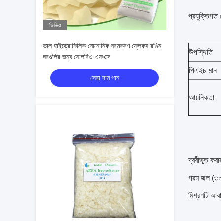
প্রযুক্তিগত
ভিডিও
ভাল হাইড্রোফিলিক নোনোনিক নরমকরণ ফ্লেকস রঙিন
উপস্থিতি
ঘরগুলির জন্য সোলবিও এফএক্স
পিএইচ মান
সেরা দাম পান
আয়নিকতা
দ্রবীভূত করা
গরম জল (৩০°
মিশ্রণটি আবা