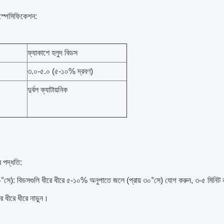
 স্পেসিফিকেশন:
ফ্যাকাশে হলুদ বিডস
৩.০-৫.০ (৫-১০% দ্রবণ)
দুর্বল ক্যাটায়নিক
র পদ্ধতি:
সে): বিডসগুলি ধীরে ধীরে ৫-১০% অনুপাতে জলে (প্রায় ৩০°সে) যোগ করুন, ৩-৫ মিনিট নাড
র ধীরে ধীরে নাড়ুন।