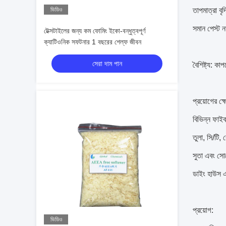
ভিডিও
তাপমাত্রা ব
সমান পেস্ট ন
টেক্সটাইলের জন্য কম ফোমিং ইকো-বন্ধুত্বপূর্ণ
ক্যাটিওনিক সফটনার 1 বছরের শেল্ফ জীবন
সেরা দাম পান
বৈশিষ্ট্য: কা
প্রয়োগের ক্ষ
বিভিন্ন ফাই
তুলা, সি/টি,
সুতা এবং সোয
ডাইং হাউস এবং
প্রয়োগ:
ভিডিও