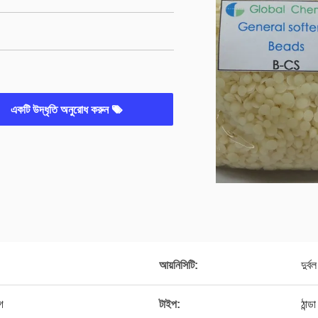
একটি উদ্ধৃতি অনুরোধ করুন
আয়নিসিটি:
দুর্
গ
টাইপ:
ঠান্ড