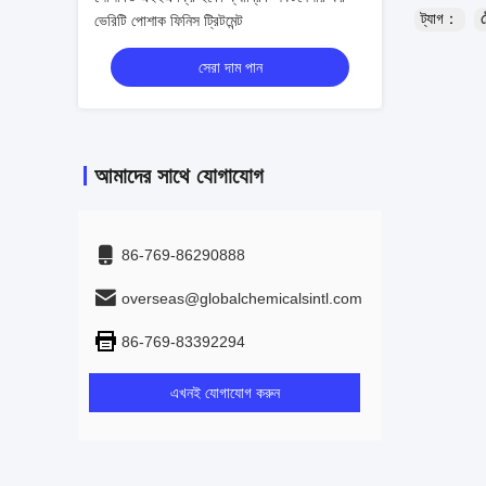
ট্যাগ：
ট
ভেরিটি পোশাক ফিনিস ট্রিটমেন্ট
সেরা দাম পান
আমাদের সাথে যোগাযোগ
86-769-86290888
overseas@globalchemicalsintl.com
86-769-83392294
এখনই যোগাযোগ করুন