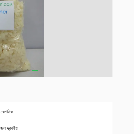
বল কেশনিক
া জল দ্রবণীয়