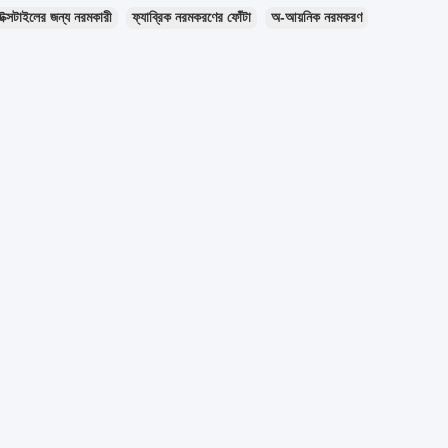
েক্সটাইলের জন্য নরমকারী
ফ্যাব্রিক নরমকরণের ফোঁটা
অ-আয়নিক নরমকরণ