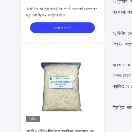
১. প্যাডিং:
টেক্সটাইল সমাপ্তি রাসায়নিক পদার্থ নরমকরণ ফ্লেক কম
প্রক্রিয়া: 
হলুদ ফ্যাব্রিক / কাপড়ের জন্য
সেরা দাম পান
২. ডিপিং: 
লিকুইড অনুপ
সংরক্ষণ এবং 
শেলফ লাইফ: 
প্যাকিং: ২৫ 
বিজ্ঞপ্তি: প্
ভিডিও
সোলবিও এইইএ ফ্রি ইকো ফ্যাব্রিক সফটনেসার ফর