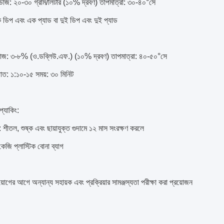
 ডোজ: ২০-৩০ গ্রাম/লিটার (১০% দ্রবণ) তাপমাত্রা: ৩০-৪০°সে
এক ডিপ এবং এক প্যাড বা দুই ডিপ এবং দুই প্যাড
ডোজ: ৩-৮% (ও.ডব্লিউ.এফ.) (১০% দ্রবণ) তাপমাত্রা: ৪০-৫০°সে
াত: ১:১০-১৫ সময়: ৩০ মিনিট
প্যাকিং:
শীতল, শুষ্ক এবং ছায়াযুক্ত গুদামে ১২ মাস সংরক্ষণ করলে
কেজি প্লাস্টিক বোনা ব্যাগ
রয়োগের আগে অন্যান্য সহায়ক এবং প্রক্রিয়ার সামঞ্জস্যতা পরীক্ষা করা প্রয়োজন