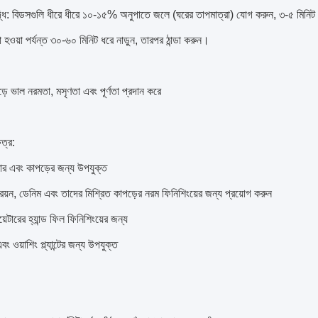
ৃদ্ধি: বিডসগুলি ধীরে ধীরে ১০-১৫% অনুপাতে জলে (ঘরের তাপমাত্রা) যোগ করুন, ৩-৫ মিনিট
া হওয়া পর্যন্ত ৩০-৬০ মিনিট ধরে নাড়ুন, তারপর ঠান্ডা করুন।
পড়ে ভাল নরমতা, মসৃণতা এবং পূর্ণতা প্রদান করে
েত্র:
বার এবং কাপড়ের জন্য উপযুক্ত
 রেয়ন, ডেনিম এবং তাদের মিশ্রিত কাপড়ের নরম ফিনিশিংয়ের জন্য প্রয়োগ করুন
়েটারের হ্যান্ড ফিল ফিনিশিংয়ের জন্য
 ওয়াশিং প্ল্যান্টের জন্য উপযুক্ত