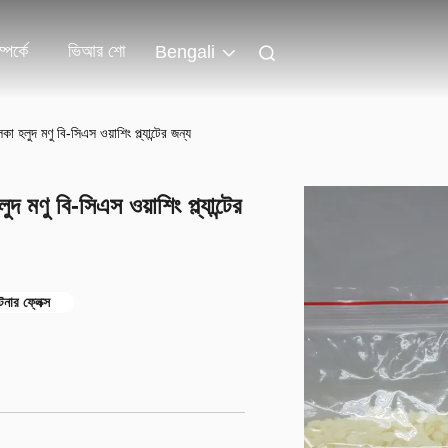
পর্কে
ভিআর শো
Bengali
া হলুদ মণু বি-সিএস ওয়াশিং প্ল্যান্টের জন্য
 মণু বি-সিএস ওয়াশিং প্ল্যান্টের
ফটনার ফ্লেক্স