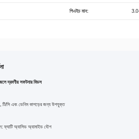
পিএইচ মান:
3.0
না
া জলে দ্রবণীয় সফটনার বিডস
, টি/সি এবং ডেনিম কাপড়ের জন্য উপযুক্ত
ঠন: ফ্যাটি অ্যাসিড অ্যামাইড যৌগ