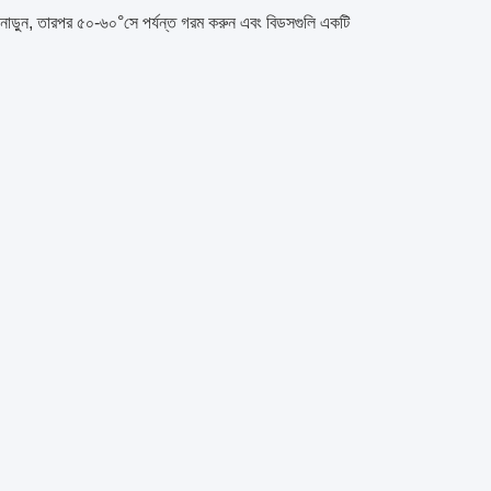
 নাড়ুন, তারপর ৫০-৬০°সে পর্যন্ত গরম করুন এবং বিডসগুলি একটি