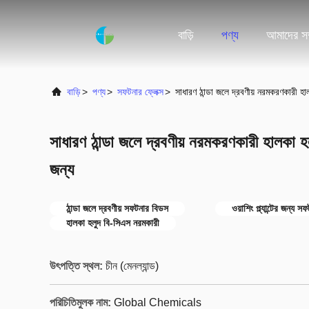
বাড়ি
পণ্য
আমাদের সম্
বাড়ি
>
পণ্য
>
সফটনার ফ্লেক্স
>
সাধারণ ঠান্ডা জলে দ্রবণীয় নরমকরণকারী হালক
সাধারণ ঠান্ডা জলে দ্রবণীয় নরমকরণকারী হালকা হলুদ
জন্য
ঠান্ডা জলে দ্রবণীয় সফটনার বিডস
ওয়াশিং প্ল্যান্টের জন্য স
হালকা হলুদ বি-সিএস নরমকারী
উৎপত্তি স্থল:
চীন (মেনল্যান্ড)
পরিচিতিমুলক নাম:
Global Chemicals