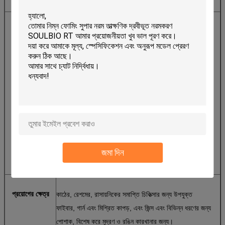
বৈশিষ্ট্য
১. ফ্যাব্রিককে খুব নরম, মৃদু এবং সম্পূর্ণ হ্যান্ডেল প্রদান করুন;
২. ভাল লবণ এবং ক্ষার প্রতিরোধের;
৩. কম ফোয়ারা;
৪. এএইএ মুক্ত;
৫. ওইকো-টেক্স স্ট্যান্ডার্ড ১০০ (২০১১ সংস্করণ) পূরণ করুন, যা
ইউরোপীয় ইউনিয়নের 'রিচ' প্রবিধান, যা ১৩৮ "Substances
জমা দিন
অত্যন্ত উদ্বেগজনক" (এসভিএইচসি) প্রয়োজনীয়তা।
প্রয়োগের ক্ষেত্র
কাঠের, রেশমের, রাসায়নিকের সমাপ্তি চিকিত্সার জন্য উপযুক্ত
ফাইবার, গার্ন এবং মিশ্রিত কাপড়, এবং জিন্স এবং বিভিন্ন ধরণের জন্য
পোশাক, বিশেষ করে মুদ্রণ ও রঙিন কারখানার জন্য।