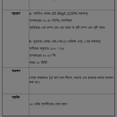
প্রয়োগ
a: প্যাডিংঃ ডোজঃ 20-30g/L ((10% সমাধান)
তাপমাত্রাঃ ৩০-৪০ ডিগ্রি সেলসিয়াস
প্রক্রিয়াঃ এক ডাম্প এবং এক প্যাড বা দুটি ডাম্প এবং দুটি প্যাড
b: ডুবানোঃ ডোজঃ ৩% ৮% (ও.ডব্লিউ.এফ) ১০% সমাধান)
পানীয়ের অনুপাতঃ ১ঃ১০ ঃ১৫
তাপমাত্রাঃ ৪০-৫০°সি
সময়ঃ ৩০ মিনিট
সংরক্ষণ
শেল্ফ সময়কালঃ 12 মাস যখন শীতল, শুকনো এবং ছায়াময় গুদামে সংরক্ষণ
করা হয়।
প্যাকিং
২৫ কেজি প্লাস্টিকের বোনা ব্যাগ