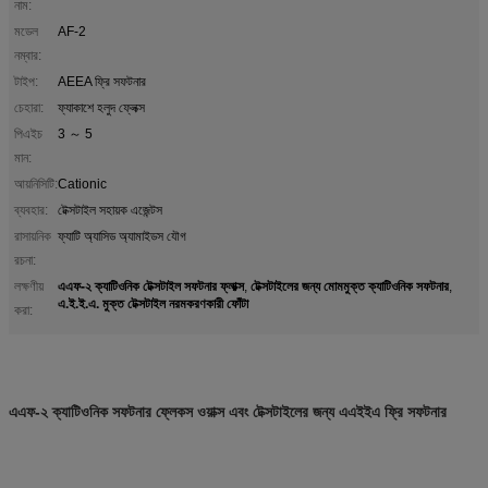
নাম:
মডেল
AF-2
নম্বার:
টাইপ:
AEEA ফ্রি সফটনার
চেহারা:
ফ্যাকাশে হলুদ ফ্লেক্স
পিএইচ
3 ～ 5
মান:
আয়নিসিটি:
Cationic
ব্যবহার:
টেক্সটাইল সহায়ক এজেন্টস
রাসায়নিক
ফ্যাটি অ্যাসিড অ্যামাইডস যৌগ
রচনা:
এএফ-২ ক্যাটিওনিক টেক্সটাইল সফটনার ফ্লাক্স
টেক্সটাইলের জন্য মোমমুক্ত ক্যাটিওনিক সফটনার
লক্ষণীয়
,
,
এ.ই.ই.এ. মুক্ত টেক্সটাইল নরমকরণকারী ফোঁটা
করা:
এএফ-২ ক্যাটিওনিক সফটনার ফ্লেকস ওয়াক্স এবং টেক্সটাইলের জন্য এএইইএ ফ্রি সফটনার