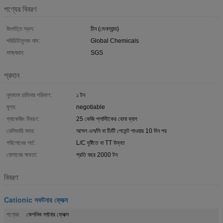
পণ্যের বিবরণ
উৎপত্তি স্থল:
চীন (মেনল্যান্ড)
পরিচিতিমুলক নাম:
Global Chemicals
সাক্ষ্যদান:
SGS
প্রদান
ন্যূনতম চাহিদার পরিমাণ:
১ টন
মূল্য:
negotiable
প্যাকেজিং বিবরণ:
25 কেজি প্লাস্টিকের বোনা ব্যাগ
ডেলিভারি সময়:
আসল এল/সি বা টি/টি পেমেন্ট পাওয়ার 10 দিন পর
পরিশোধের শর্ত:
L/C দৃষ্টিতে বা TT উন্নত
যোগানের ক্ষমতা:
প্রতি বছর 2000 টন
বিবরণ
Cationic সফটনার ফ্লেক্স
পণ্যের
কেশনিক সফ্টনার ফ্লেক্স