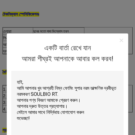
টেকনিক্যাল স্পেসিফিকেশনঃ
চেহারা
দুধের মতো সাদা ভিস্কোস তরল
পিএইচ মান
5
.0~7.0 (১% সমাধান)
আইওনিটি
দুর্বল ক্যাটিওনিক
একটি বার্তা রেখে যান
দ্রবণীয়তা
পানিতে যেকোনো অনুপাতে ছড়িয়ে পড়তে পারে
আমরা শীঘ্রই আপনাকে আবার কল করব!
বৈশিষ্ট্যঃ
1.
পানিতে কোন অনুপাতের মধ্যে দ্রবীভূত হওয়ার পরে কোন পৃথকীকরণ নেই
2.
সুতা এবং বেসমেট ফ্যাব্রিককে অসামান্য নরম, মৃদু, মসৃণ, স্থিতিস্থাপক এবং পূর্ণ হাতের অনুভূতি দিন
3.
জিন্স কাপড় ভাল মসৃণতা এবং উজ্জ্বলতা দিতে, এছাড়াও নরম, মসৃণ এবং fluffy হাত অনুভূতি পেতে পারেন
4.
ভাল স্থিতিশীলতা, কম হলুদ, ফ্যাব্রিকের ছায়ায় কোন প্রভাব নেই
প্রয়োগের ক্ষেত্রঃ