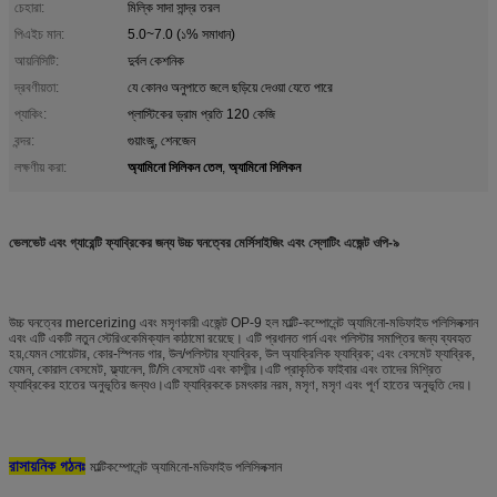
চেহারা:
মিল্কি সাদা সান্দ্র তরল
পিএইচ মান:
5.0~7.0 (১% সমাধান)
আয়নিসিটি:
দুর্বল কেশনিক
দ্রবণীয়তা:
যে কোনও অনুপাতে জলে ছড়িয়ে দেওয়া যেতে পারে
প্যাকিং:
প্লাস্টিকের ড্রাম প্রতি 120 কেজি
বন্দর:
গুয়াংজু, শেনজেন
অ্যামিনো সিলিকন তেল
অ্যামিনো সিলিকন
লক্ষণীয় করা:
,
ভেলভেট এবং গ্যারেন্টি ফ্যাব্রিকের জন্য উচ্চ ঘনত্বের মের্সিসাইজিং এবং স্লোটিং এজেন্ট ওপি-৯
উচ্চ ঘনত্বের mercerizing এবং মসৃণকারী এজেন্ট OP-9 হল মাল্টি-কম্পোনেন্ট অ্যামিনো-মডিফাইড পলিসিলক্সান
এবং এটি একটি নতুন স্টেরিওকেমিক্যাল কাঠামো রয়েছে। এটি প্রধানত গার্ন এবং পলিস্টার সমাপ্তির জন্য ব্যবহৃত
হয়,যেমন সোয়েটার, কোর-স্পিনড গার, উল/পলিস্টার ফ্যাব্রিক, উল অ্যাক্রিলিক ফ্যাব্রিক; এবং বেসমেট ফ্যাব্রিক,
যেমন, কোরাল বেসমেট, ফ্ল্যানেল, টি/সি বেসমেট এবং কাশ্মীর।এটি প্রাকৃতিক ফাইবার এবং তাদের মিশ্রিত
ফ্যাব্রিকের হাতের অনুভূতির জন্যও।এটি ফ্যাব্রিককে চমৎকার নরম, মসৃণ, মসৃণ এবং পূর্ণ হাতের অনুভূতি দেয়।
রাসায়নিক গঠনঃ
মাল্টিকম্পোনেন্ট অ্যামিনো-মডিফাইড পলিসিলক্সান