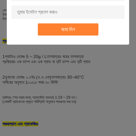
ভেলভেট ফ্যাব্রিক এবং গার্ন ফ্যাব্রিক, যেমন, ফ্ল্যানেল, কোরাল ভেলভেট, সোয়েটার, গার্ন, কোর-স্পিন গার্ন, নন-
ইনভার্টেড ভেলভেট, পলিস্টার এবং এক্রাইলিক প্লাশের সমাপ্তির জন্য উপযুক্ত।এটি জিন্মের সমাপ্তির জন্যও
উপযুক্ত, তুলা, লিনেন, সিল্ক, টি/সি এবং তাদের মিশ্রিত ফ্যাব্রিক।
জমা দিন
প্রয়োগঃ
প্রস্তাবিত ব্যবহারঃ 1:5
1প্যাডিংঃ ডোজঃ 5 ~ 20g / L
তাপমাত্রাঃ ঘরের তাপমাত্রা
প্রক্রিয়াঃ এক ডাম্প এবং এক প্যাড বা দুটি ডাম্প এবং দুটি প্যাড
2ডুবানোঃ ডোজঃ ২.৫% (ও.ও.এফ)
তাপমাত্রাঃ 30~40°C
পানীয়ের অনুপাত:1০১ঃ১৫ সময় ৩০ মিনিট
দ্রষ্টব্যঃ স্প্রে করার জন্য, প্রস্তাবিত ব্যবহার 1:19 ~ 29 হয়।
(ডোজটি গ্রাহকদের প্রকৃত পরিস্থিতি অনুসারে সামঞ্জস্য করা হয়)
সঞ্চয়স্থান এবং প্যাকেজিংঃ