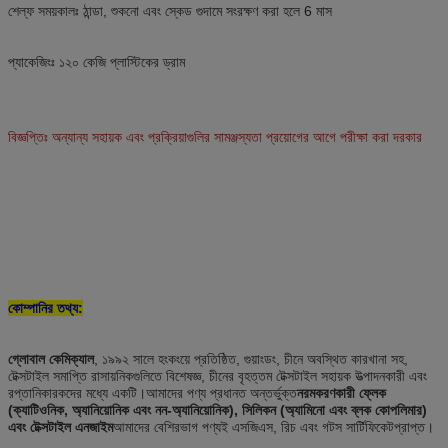
শেল্ফ সময়কালঃ ঠান্ডা, শুকনো এবং স্কেড গুদামে সংরক্ষণ করা হলে 6 মাস
প্যাকেজিংঃ ১২০ কেজি প্লাস্টিকের ড্রাম
বিজ্ঞপ্তিঃ অন্যান্য সহায়ক এবং প্রক্রিয়াগুলির সামঞ্জস্যতা প্রয়োগের আগে পরীক্ষা করা দরকার
কোম্পানির তথ্য:
গ্লোবাল কেমিক্যাল
, ১৯৯২ সালে হংকংয়ে প্রতিষ্ঠিত, গুয়াংডং, চীনে অবস্থিত কারখানা সহ,
টেক্সটাইল সমাপ্তি রাসায়নিকগুলিতে বিশেষজ্ঞ, চীনের বৃহত্তম টেক্সটাইল সহায়ক উত্পাদনকারী এবং
রপ্তানিকারকদের মধ্যে একটি।আমাদের পণ্য প্রধানত অন্তর্ভুক্ত
নরমকরণকারী ফ্লেক
(ক্যাটিওনিক, অ্যানিয়োনিক এবং নন-অ্যানিয়োনিক), সিলিকন (অ্যামিনো এবং ব্লক কোপলিমার)
এবং টেক্সটাইল এনজাইম
আমাদের বেশিরভাগ পণ্যই এসজিএস, রিচ এবং গটস সার্টিফিকেটপ্রাপ্ত।