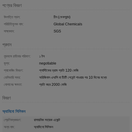
পণ্যের বিবরণ
উৎপত্তি স্থল:
চীন (মেনল্যান্ড)
পরিচিতিমুলক নাম:
Global Chemicals
সাক্ষ্যদান:
SGS
প্রদান
ন্যূনতম চাহিদার পরিমাণ:
১ টন
মূল্য:
negotiable
প্যাকেজিং বিবরণ:
প্লাস্টিকের ড্রাম প্রতি 120 কেজি
ডেলিভারি সময়:
অরিজিনাল এল/সি বা টি/টি পেমেন্ট পাওয়ার পর 10 দিনের মধ্যে
যোগানের ক্ষমতা:
প্রতি বছর 2000 কেজি
বিবরণ
অ্যামিনো সিলিকন
শ্রেণিবদ্ধকরণ:
রাসায়নিক সহায়ক এজেন্ট
অন্য নাম:
অ্যামিনো সিলিকন