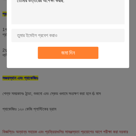
প্রয়োগঃ
প্রস্তাবিত ব্যবহারঃ 1:4
1প্যাডিংঃ ডোজঃ 10~40g/L
তাপমাত্রাঃ ঘরের তাপমাত্রা
(দ্রবীভূত হওয়ার পর)
প্রক্রিয়াঃ এক ডাম্প এবং এক প্যাড বা দুটি ডাম্প এবং দুটি প্যাড
2ডুবানোঃ ডোজঃ ২%% (ও.ও.এফ)
তাপমাত্রাঃ 30~40°C
(দ্রবীভূত হওয়ার পর)
জমা দিন
পানীয়ের অনুপাত:1০১ঃ১৫ সময়ঃ ৩০ মিনিট
সঞ্চয়স্থান এবং প্যাকেজিংঃ
শেল্ফ সময়কালঃ ঠান্ডা, শুকনো এবং স্কেড গুদামে সংরক্ষণ করা হলে 6 মাস
প্যাকেজিংঃ ১২০ কেজি প্লাস্টিকের ড্রাম
বিজ্ঞপ্তিঃ অন্যান্য সহায়ক এবং প্রক্রিয়াগুলির সামঞ্জস্যতা প্রয়োগের আগে পরীক্ষা করা দরকার