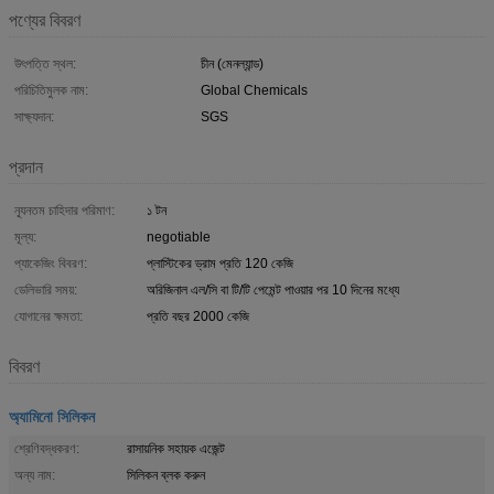
পণ্যের বিবরণ
উৎপত্তি স্থল:
চীন (মেনল্যান্ড)
পরিচিতিমুলক নাম:
Global Chemicals
সাক্ষ্যদান:
SGS
প্রদান
ন্যূনতম চাহিদার পরিমাণ:
১ টন
মূল্য:
negotiable
প্যাকেজিং বিবরণ:
প্লাস্টিকের ড্রাম প্রতি 120 কেজি
ডেলিভারি সময়:
অরিজিনাল এল/সি বা টি/টি পেমেন্ট পাওয়ার পর 10 দিনের মধ্যে
যোগানের ক্ষমতা:
প্রতি বছর 2000 কেজি
বিবরণ
অ্যামিনো সিলিকন
শ্রেণিবদ্ধকরণ:
রাসায়নিক সহায়ক এজেন্ট
অন্য নাম:
সিলিকন ব্লক করুন