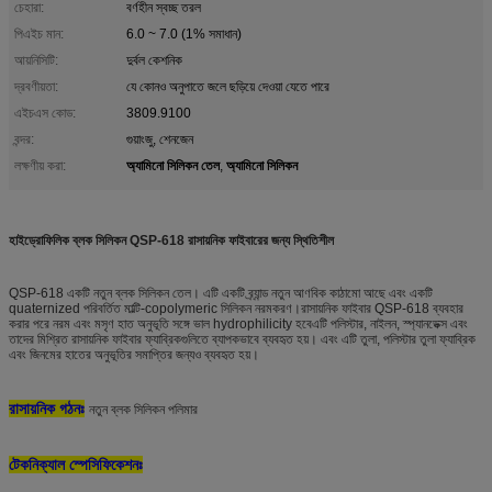
চেহারা:
বর্ণহীন স্বচ্ছ তরল
পিএইচ মান:
6.0 ~ 7.0 (1% সমাধান)
আয়নিসিটি:
দুর্বল কেশনিক
দ্রবণীয়তা:
যে কোনও অনুপাতে জলে ছড়িয়ে দেওয়া যেতে পারে
এইচএস কোড:
3809.9100
বন্দর:
গুয়াংজু, শেনজেন
অ্যামিনো সিলিকন তেল
অ্যামিনো সিলিকন
লক্ষণীয় করা:
,
হাইড্রোফিলিক ব্লক সিলিকন QSP-618 রাসায়নিক ফাইবারের জন্য স্থিতিশীল
QSP-618 একটি নতুন ব্লক সিলিকন তেল। এটি একটি ব্র্যান্ড নতুন আণবিক কাঠামো আছে এবং একটি
quaternized পরিবর্তিত মাল্টি-copolymeric সিলিকন নরমকরণ।রাসায়নিক ফাইবার QSP-618 ব্যবহার
করার পরে নরম এবং মসৃণ হাত অনুভূতি সঙ্গে ভাল hydrophilicity হবেএটি পলিস্টার, নাইলন, স্প্যানডেক্স এবং
তাদের মিশ্রিত রাসায়নিক ফাইবার ফ্যাব্রিকগুলিতে ব্যাপকভাবে ব্যবহৃত হয়। এবং এটি তুলা, পলিস্টার তুলা ফ্যাব্রিক
এবং জিনমের হাতের অনুভূতির সমাপ্তির জন্যও ব্যবহৃত হয়।
রাসায়নিক গঠনঃ
নতুন ব্লক সিলিকন পলিমার
টেকনিক্যাল স্পেসিফিকেশনঃ