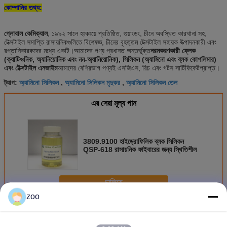
কোম্পানির তথ্য:
গ্লোবাল কেমিক্যাল
, ১৯৯২ সালে হংকংয়ে প্রতিষ্ঠিত, গুয়াংডং, চীনে অবস্থিত কারখানা সহ,
টেক্সটাইল সমাপ্তি রাসায়নিকগুলিতে বিশেষজ্ঞ, চীনের বৃহত্তম টেক্সটাইল সহায়ক উত্পাদনকারী এবং
রপ্তানিকারকদের মধ্যে একটি।আমাদের পণ্য প্রধানত অন্তর্ভুক্ত
নরমকরণকারী ফ্লেক
(ক্যাটিওনিক, অ্যানিয়োনিক এবং নন-অ্যানিয়োনিক), সিলিকন (অ্যামিনো এবং ব্লক কোপলিমার)
এবং টেক্সটাইল এনজাইম
আমাদের বেশিরভাগ পণ্যই এসজিএস, রিচ এবং গটস সার্টিফিকেটপ্রাপ্ত।
অ্যামিনো সিলিকন
অ্যামিনো সিলিকন মৃদুকর
অ্যামিনো সিলিকন তেল
ট্যাগ:
,
,
এর সেরা মূল্য পান
3809.9100 হাইড্রোফিলিক ব্লক সিলিকন
QSP-618 রাসায়নিক ফাইবারের জন্য স্থিতিশীল
চালিয়ে
zoo
অ্যামিনো সিলিকন
অধিক