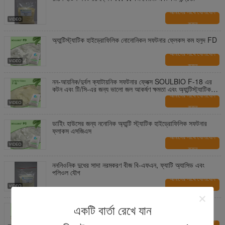
আমাদের সাথে যোগাযোগ
করুন
অ্যান্টিস্ট্যাটিক হাইড্রোফিলিক নোনোনিকন সফটনার ফ্লেকস কম হলুদ FD
আমাদের সাথে যোগাযোগ
করুন
নন-আয়নিক/দুর্বল ক্যাটায়নিক সফটনার ফ্লেক্স SOULBIO F-18 এর
কটন এবং টি/সি-এর জন্য ভালো জল আকর্ষণ ক্ষমতা এবং অ্যান্টিস্ট্যাটিক
বৈশিষ্ট্য রয়েছে, কম হলুদ হয়
আমাদের সাথে যোগাযোগ
করুন
ডাইিং হাউসের জন্য ননোনিক অ্যান্টি স্ট্যাটিক হাইড্রোফিলিক সফটনার
ফ্লাকস এসজিএস
আমাদের সাথে যোগাযোগ
করুন
নননিওনিক দুধের সাদা নরমকরণ বীজ বি-এফএন, ফ্যাটি অ্যাসিড এবং
পলিওল যৌগ
আমাদের সাথে যোগাযোগ
করুন
প্রিন্টিং এবং ওয়াশিং প্ল্যান্টের জন্য ক্যাটায়নিক ফ্যাব্রিক সফটনার AF-2
একটি বার্তা রেখে যান
আমাদের সাথে যোগাযোগ