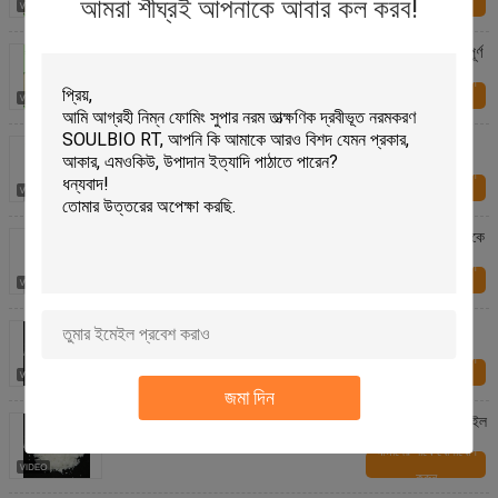
আমরা শীঘ্রই আপনাকে আবার কল করব!
করুন
এএইইএ ফ্রি সফটনেসার ফ্লেকস সোলবিও এএফ-৬ চমৎকার মসৃণ নরম পূর্ণ
এবং সূক্ষ্ম হাতের অনুভূতি দিয়ে ফ্যাব্রিক
আমাদের সাথে যোগাযোগ
করুন
সুপার ফ্লফি সফটনার সোলবিও এইচআরএস কম হলুদ পারফরম্যান্স সহ
ফ্যাব্রিককে একটি সুপার ফ্লফি এবং নরম হ্যান্ডেল দেয়
আমাদের সাথে যোগাযোগ
করুন
খুব কম হলুদ রঙের সুপার ফ্লফি সফটনার SOULBIO HRS ফ্যাব্রিককে
একটি সুপার ফ্লফি এবং নরম হ্যান্ডেল প্রদান করে
আমাদের সাথে যোগাযোগ
করুন
হাইড্রোফিলিক ফিনিসের জন্য অ্যানিয়োনিক সফটনার ফ্লেক টেক্সটাইল
রাসায়নিক
আমাদের সাথে যোগাযোগ
করুন
জমা দিন
হালকা হলুদ অ্যানিয়োনিক নরমকরণ ফ্লেক, মিশ্রিত কাপড়ের জন্য টেক্সটাইল
নরমকরণ ফ্লেক
আমাদের সাথে যোগাযোগ
করুন