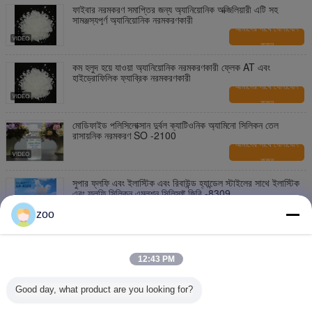
ফাইবার নরমকরণ সমাপ্তির জন্য অ্যানিয়োনিক অক্জিলিয়ারী এটি সহ
সামঞ্জস্যপূর্ণ অ্যানিয়োনিক নরমকরণকারী
আমাদের সাথে যোগাযোগ
করুন
কম হলুদ হয়ে যাওয়া অ্যানিয়োনিক নরমকরণকারী ফ্লেক AT এবং
হাইড্রোফিলিক ফ্যাব্রিক নরমকরণকারী
আমাদের সাথে যোগাযোগ
করুন
মোডিফাইড পলিসিলোক্সান দুর্বল ক্যাটিওনিক অ্যামিনো সিলিকন তেল
রাসায়নিক নরমকরণ SO -2100
আমাদের সাথে যোগাযোগ
করুন
সুপার ফ্লফি এবং ইলাস্টিক এবং রিবাউন্ড হ্যান্ডেল স্টাইলের সাথে ইলাস্টিক
এবং ফ্লফি সিলিকন এমলশন সিলিসফ্ট জিবি -8309
আমাদের সাথে যোগাযোগ
zoo
করুন
সুপার পিচ্ছিল সিলিকন SILISOFT GB-HQ640 নতুন প্রজন্মের উচ্চ
ঘনত্বের পিচ্ছিল সিলিকন, ভালো মিশ্রণ স্থিতিশীলতা সহ
12:43 PM
আমাদের সাথে যোগাযোগ
করুন
Good day, what product are you looking for?
ব্লক কোপলিমার দুর্বল ক্যাটিওনিক অ্যামিনো ফাংশনাল সিলিকন