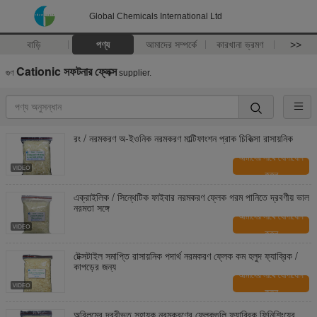
Global Chemicals International Ltd
বাড়ি
পণ্য
আমাদের সম্পর্কে
কারখানা ভ্রমণ
>>
Cationic সফটনার ফ্লেক্স
গুণ
supplier.
রং / নরমকরণ অ-ইওনিক নরমকরণ মাল্টিফাংশন প্রাক চিকিত্সা রাসায়নিক
আমাদের সাথে যোগাযোগ
করুন
এক্রাইলিক / সিন্থেটিক ফাইবার নরমকরণ ফ্লেক গরম পানিতে দ্রবণীয় ভাল
নরমতা সঙ্গে
আমাদের সাথে যোগাযোগ
করুন
টেক্সটাইল সমাপ্তি রাসায়নিক পদার্থ নরমকরণ ফ্লেক কম হলুদ ফ্যাব্রিক /
কাপড়ের জন্য
আমাদের সাথে যোগাযোগ
করুন
অবিলম্বে দ্রবীভূত সহায়ক নরমকরণের ফ্লেকগুলি ফ্যাব্রিক ফিনিশিংয়ের