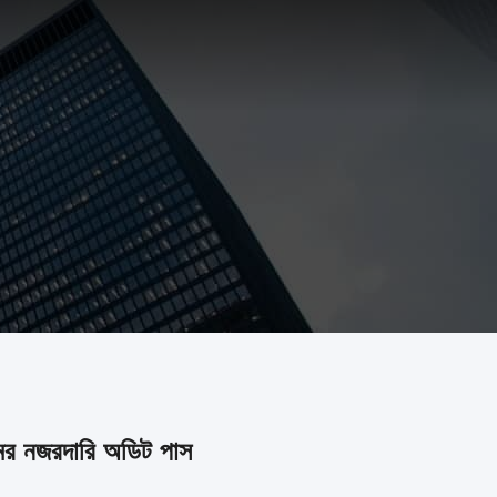
ের নজরদারি অডিট পাস