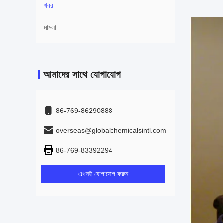
খবর
মামলা
আমাদের সাথে যোগাযোগ
86-769-86290888
overseas@globalchemicalsintl.com
86-769-83392294
এখনই যোগাযোগ করুন