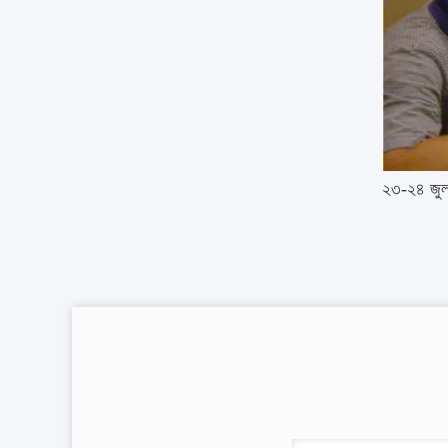
২৩-২৪ জুল