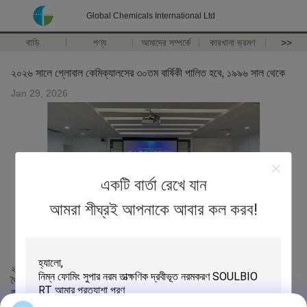
Global Chemicals International Ltd
বাড়ি
পণ্য
আমাদের সম্পর্কে
কারখানা ভ্রমণ
>>
২০২৬ সালে গ্লোবাল কেমিক্যালসের ৩০তম বার্ষিকী পালিত হবে, ১৯৯৬ সাল থেকে
Jan 29, 2026
একটি বার্তা রেখে যান
আমরা শীঘ্রই আপনাকে আবার কল করব!
২০২৬ সালে, গ্লোবাল কেমিক্যালস আনুষ্ঠানিকভাবে তার ৩০তম বার্ষিকী উদযাপন করবে।,এই
বৈঠকে গ্লোবাল কেমিক্যালস আনুষ্ঠানিকভাবে ২০২৬ সালের জন্য একাধিক কর্মসূচি ঘোষণা
করে।পাহাড়ে আরোহণ, টিম বিল্ডিং ইত্যাদি।