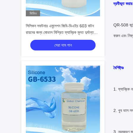
দ্রবীভূত করার
ভিডিও
QR-508 কন্টেই
সিলিকন সফটনার এমুলেশন জিবি-ডিএইচ 603 কটন
রায়নের জন্য মোডাল মিশ্রিত ফ্যাব্রিক মূলত দুর্দান্ত
করুন এবং নিষ
স্লিপার নরম হ্যান্ডেল অর্জনের জন্য বোনা
সেরা দাম পান
বৈশিষ্ট্যঃ
1. ফ্যাব্রিক 
2. খুব ভাল ল
3. নরমকরণ সরা