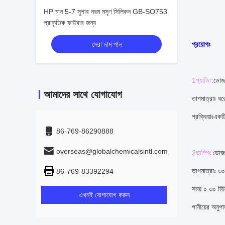
HP মান 5-7 সুপার নরম মসৃণ সিলিকন GB-SO753
প্রাকৃতিক ফাইবার জন্য
সেরা দাম পান
প্রয়োগঃ
1প্যাডিং:
ডোজঃ
আমাদের সাথে যোগাযোগ
তাপমাত্রাঃ ঘর
প্রক্রিয়াঃএকট
86-769-86290888
overseas@globalchemicalsintl.com
2ডাম্পিং:
ডোজ
তাপমাত্রাঃ ৩০
86-769-83392294
সময় ০.৩০ মিন
এখনই যোগাযোগ করুন
পানীয়ের অনু