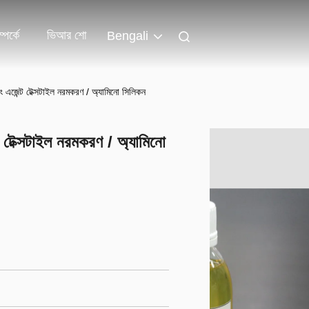
পর্কে
ভিআর শো
Bengali
িং এজেন্ট টেক্সটাইল নরমকরণ / অ্যামিনো সিলিকন
্ট টেক্সটাইল নরমকরণ / অ্যামিনো