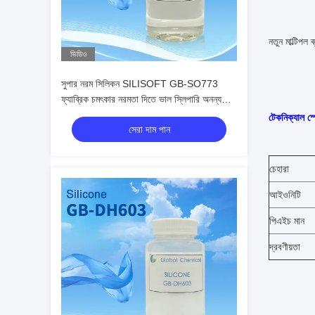
নতুন মাল্টিপল
ভিডিও
সুপার নরম সিলিকন SILISOFT GB-SO773
ফ্যাব্রিক চমৎকার নরমতা দিতে ভাল স্লিপারি অনন্য
অভ্যন্তরীণ নরম শুকনো হ্যান্ডেল
টেকনিক্যাল স
সেরা দাম পান
চেহারা
আইওনিটি
পিএইচ মান
দ্রবণীয়তা