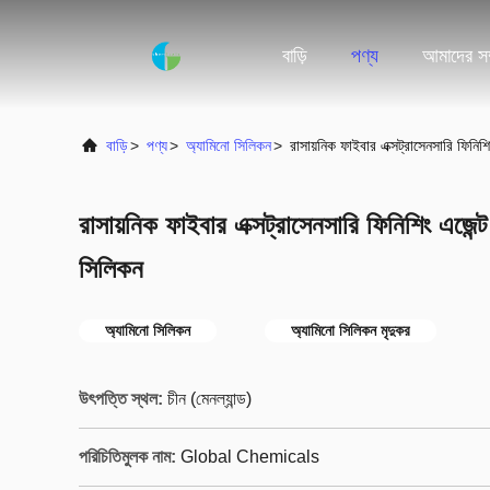
বাড়ি
পণ্য
আমাদের সম্
বাড়ি
>
পণ্য
>
অ্যামিনো সিলিকন
>
রাসায়নিক ফাইবার এক্সট্রাসেনসারি ফিনিশ
রাসায়নিক ফাইবার এক্সট্রাসেনসারি ফিনিশিং এজেন
সিলিকন
অ্যামিনো সিলিকন
অ্যামিনো সিলিকন মৃদুকর
উৎপত্তি স্থল:
চীন (মেনল্যান্ড)
পরিচিতিমুলক নাম:
Global Chemicals