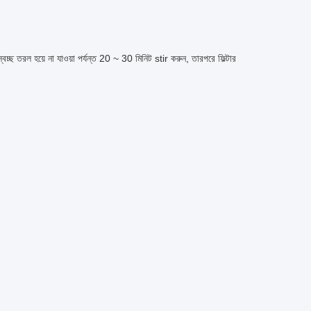
বচ্ছ তরল হয়ে না যাওয়া পর্যন্ত 20 ~ 30 মিনিট stir করুন, তারপরে ফিল্টার