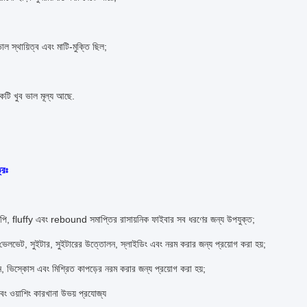
াল স্থায়িত্ব এবং মাটি-মুক্তি ছিল;
কটি খুব ভাল মূল্য আছে.
্রঃ
ইপি, fluffy এবং rebound সমাপ্তির রাসায়নিক ফাইবার সব ধরণের জন্য উপযুক্ত;
ভেলভেট, সুইটার, সুইটারের উত্তোলন, স্লাইডিং এবং নরম করার জন্য প্রয়োগ করা হয়;
, ভিস্কোস এবং মিশ্রিত কাপড়ের নরম করার জন্য প্রয়োগ করা হয়;
ং ওয়াশিং কারখানা উভয় প্রযোজ্য