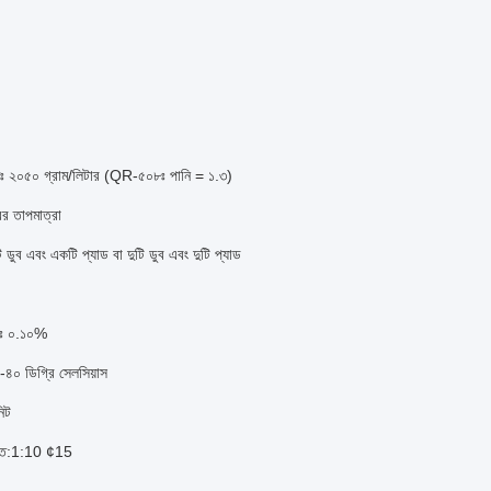
 ২০৫০ গ্রাম/লিটার (QR-৫০৮ঃ পানি = ১.৩)
ের তাপমাত্রা
ি ডুব এবং একটি প্যাড বা দুটি ডুব এবং দুটি প্যাড
ঃ ০.১০%
-৪০ ডিগ্রি সেলসিয়াস
িট
পাত:1:10 ¢15