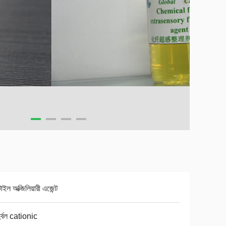
টাইল অক্জিলিয়ারী এজেন্ট
দুর্বল cationic