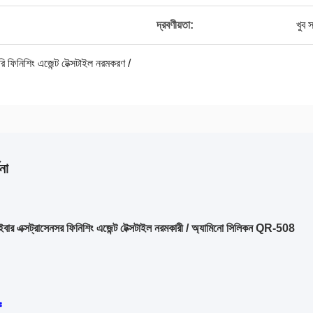
দ্রবণীয়তা:
খুব 
রি ফিনিশিং এজেন্ট টেক্সটাইল নরমকরণ /
না
াইবার এক্সট্রাসেনসর ফিনিশিং এজেন্ট টেক্সটাইল নরমকারী / অ্যামিনো সিলিকন QR-508
ঃ