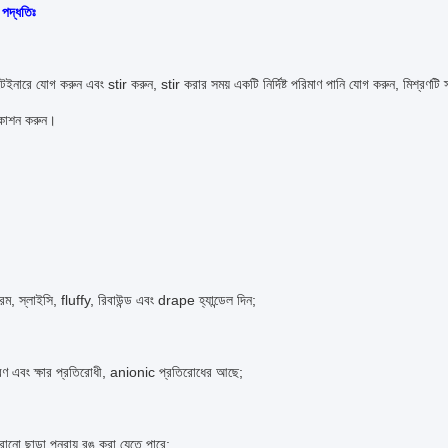
 পদ্ধতিঃ
নারে যোগ করুন এবং stir করুন, stir করার সময় একটি নির্দিষ্ট পরিমাণ পানি যোগ করুন, মিশ্রণটি স্
্কাশন করুন।
নরম, স্লাইসি, fluffy, রিবাউন্ড এবং drape হ্যান্ডেল দিন;
বণ এবং ক্ষার প্রতিরোধী, anionic প্রতিরোধের আছে;
নো ছাড়া পুনরায় রঙ করা যেতে পারে;