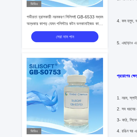
ভিডিও
গভীরতা হ্রাসকারী নরমকরণ সিলিসফ্ট GB-6533 মধ্যম
4. কম হলুদ, ভ
অন্ধকার কাপড় যেমন পলিস্টার কটন ভলকানাইজড কালো
ফ্যাব্রিক নাইলন গভীর করার জন্য
সেরা দাম পান
5. এছাড়াও এ
প্রয়োগের ক্ষেত
1. নরম, স্লা
2. সব ধরনের 
3- কাঠ, লিনেন
4. রঙিন ঘর এব
ভিডিও