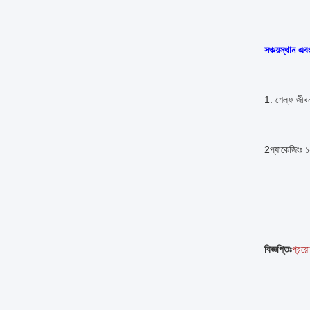
সঞ্চয়স্থান এব
1. শেল্ফ জীবনঃ
2প্যাকেজিংঃ ১
বিজ্ঞপ্তিঃ
প্রয়