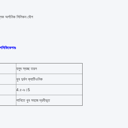
 ব্লক অর্গানিক সিলিকন যৌগ
্পেসিফিকেশনঃ
হলুদ স্বচ্ছ তরল
খুব দুর্বল ক্যাটিওনিক
4.৫-৬।5
পানিতে খুব সহজে দ্রবীভূত