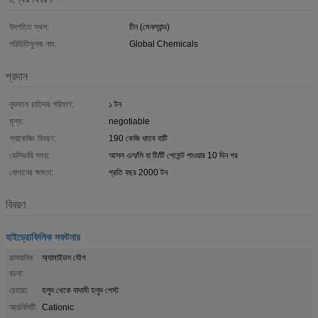
উৎপত্তি স্থল:
চীন (মেনল্যান্ড)
পরিচিতিমুলক নাম:
Global Chemicals
প্রদান
ন্যূনতম চাহিদার পরিমাণ:
১ টন
মূল্য:
negotiable
প্যাকেজিং বিবরণ:
190 কেজি ধাতব বাটি
ডেলিভারি সময়:
আসল এল/সি বা টি/টি পেমেন্ট পাওয়ার 10 দিন পর
যোগানের ক্ষমতা:
প্রতি বছর 2000 টন
বিবরণ
হাইড্রোফিলিক সফটনার
রাসায়নিক
অ্যামাইডস যৌগ
রচনা:
চেহারা:
হলুদ থেকে বাদামী হলুদ পেস্ট
আয়নিসিটি:
Cationic