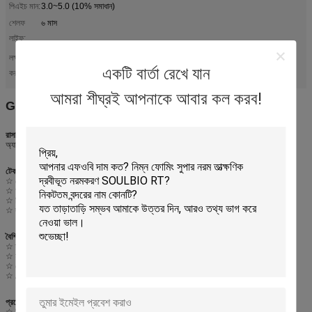
পিএইচ মান:
3.0~5.0 (10% সমাধান)
শেলফ
৬ মাস
লাইফ:
হাইড্রোফিলিক সফটনার টেক্সটাইল সহায়ক এজেন্ট
নরম এবং মলিন অ্যামাইড যৌগ
লক্ষণীয়
,
,
GB-9616 টেক্সটাইল নরমকরণ এজেন্ট
একটি বার্তা রেখে যান
করা:
আমরা শীঘ্রই আপনাকে আবার কল করব!
GB-9616 ((মৃদু এবং ফ্লফি মৃদুকর)
রাসায়নিক গঠন
অ্যামাইড যৌগ
টেকনিক্যাল স্পেসিফিকেশন
☆ চেহারাঃ হলুদ থেকে বাদামী হলুদ রঙের পেস্ট
☆ আইওনিটিঃ ক্যাটিওনিক
☆ পিএইচ মানঃ ৩.০-৫.০ (১০% সমাধান)
☆ দ্রবণীয়তাঃ ঘরের তাপমাত্রায় দ্রবণীয় হতে পারে
বৈশিষ্ট্য
☆ ফ্যাব্রিককে ভাল মৃদুতা এবং নরমতা প্রদান করুন
☆ হাইড্রোফিল
☆ ধোয়ার সময় রঙ দাগ হবে না
☆ AEEA মুক্ত
প্রয়োগের ক্ষেত্র
☆ জিন্মের ফ্লিফিং এবং নরমকরণ প্রক্রিয়াকরণের জন্য প্রয়োগ করুন