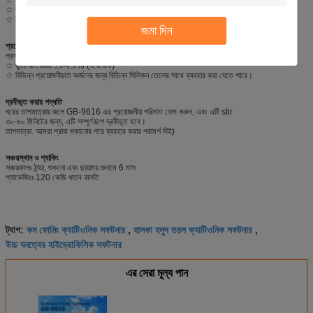
☆ তুলা এবং তার মিশ্রিত ফ্যাব্রিক জন্য উপযুক্ত; এছাড়াও রাসায়নিক ফাইবার উপর ভাল হাত অনুভূতি আছে
☆ ফ্লিফিং এজেন্ট হিসাবে ব্যবহার করা যেতে পারে
জমা দিন
প্রয়োগ
প্রস্তাবিত ব্যবহারঃ 1:9
☆ ডুবানোঃ ডোজঃ ১.০-৫.০% (ও.ও.এফ)
☆ বিভিন্ন প্রয়োজনীয়তা অর্জনের জন্য বিভিন্ন সিলিকন তেলের সাথে ব্যবহার করা যেতে পারে।
দ্রবীভূত করার পদ্ধতি
ঘরের তাপমাত্রায় জলে GB-9616 এর প্রয়োজনীয় পরিমাণ যোগ করুন, এবং এটি stir
৩০-৬০ মিনিটের জন্য, এটি সম্পূর্ণরূপে দ্রবীভূত হবে।
তাপমাত্রা. আমরা প্রাক শুকানোর পরে ব্যবহার করার পরামর্শ দিই)
সঞ্চয়স্থান ও প্যাকিং
সঞ্চয়কালঃ ঠান্ডা, শুকনো এবং ছায়াময় গুদামে 6 মাস
প্যাকেজিংঃ 120 কেজি ধাতব বালতি
কম ফোমিং ক্যাটিওনিক সফটনার
হালকা হলুদ তরল ক্যাটিওনিক সফটনার
ট্যাগ:
,
,
উচ্চ ঘনত্বের হাইড্রোফিলিক সফটনার
এর সেরা মূল্য পান